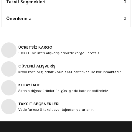
Taksit Seçenekleri
F650 GS
NC750X
690 DUKE
GSX-S 750
XSR900
STREET TRIPLE
Önerileriniz
F650 GS DAKAR
NC750X ADV
390 DUKE
GSX-R 600
XT1200Z SUPER TENERE
STREET TRIPLE S
G310 GS
XL750 TRANSALP
390 ADV
GSX 8S
STREET TRIPLE S A2
ÜCRETSİZ KARGO
G310 R
NC700X
250 DUKE
SV650 ABS
STREET TRIPLE R
1000 TL ve üzeri alışverişlerinizde kargo ücretsiz.
R NINE T
XL700V TRANSALP
125 DUKE
SPEED TRIPLE 1050
GÜVENLİ ALIŞVERİŞ
Kredi kartı bilgileriniz 256bit SSL sertifikası ile korunmaktadır.
CB650R
DAYTONA 765
KOLAY İADE
Satın aldığınız ürünleri 14 gün içinde iade edebilirsiniz.
CBR650F
TRIDENT 660
TAKSİT SEÇENEKLERİ
NX500
Vade farksız 6 taksit avantajından yararlanın.
CB500X