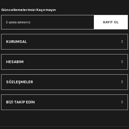
CRF300L
Güncellemelerimizi Kaçırmayın
CRF250L
KAYIT OL
XADV
KURUMSAL
HESABIM
SÖZLEŞMELER
BİZİ TAKİP EDİN