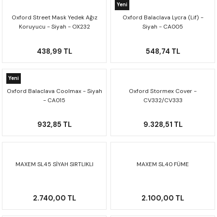
CRF300L
Yeni
Oxford Street Mask Yedek Ağız
Oxford Balaclava Lycra (Lif) -
Koruyucu - Siyah - OX232
Siyah - CA005
CRF250L
438,99 TL
548,74 TL
XADV
Yeni
Oxford Balaclava Coolmax - Siyah
Oxford Stormex Cover -
- CA015
CV332/CV333
932,85 TL
9.328,51 TL
MAXEM SL45 SİYAH SIRTLIKLI
MAXEM SL40 FÜME
2.740,00 TL
2.100,00 TL