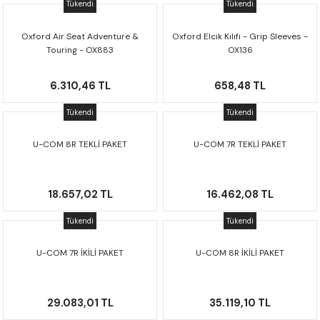
Tükendi
Tükendi
Oxford Air Seat Adventure &
Oxford Elcik Kılıfı - Grip Sleeves -
Touring - OX883
OX136
6.310,46 TL
658,48 TL
Tükendi
Tükendi
U-COM 8R TEKLİ PAKET
U-COM 7R TEKLİ PAKET
18.657,02 TL
16.462,08 TL
Tükendi
Tükendi
U-COM 7R İKİLİ PAKET
U-COM 8R İKİLİ PAKET
29.083,01 TL
35.119,10 TL