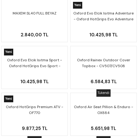
Yeni
MAXEM SL40 FULL BEYAZ
Oxford Evo Elcik Isıtma Adventure
- Oxford HotGrips Evo Adventure
- EL420
2.840,00 TL
10.425,98 TL
Yeni
Oxford Evo Elcik Isıtma Sport -
Oxford Rainex Outdoor Cover
Oxford HotGrips Evo Sport -
Topbox - CV507/CV508
EL422
10.425,98 TL
6.584,83 TL
Tükendi
Yeni
Oxford HotGrips Premium ATV -
Oxford Air Seat Pillion & Enduro -
OF770
OX884
9.877,25 TL
5.651,98 TL