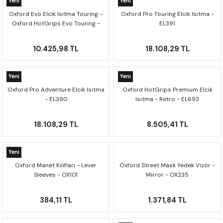
Yeni
Yeni
F650 GS
NC750X
690 DUKE
GSX-S 750
XSR900
STREET TRIPLE
Oxford Evo Elcik Isıtma Touring -
Oxford Pro Touring Elcik Isıtma -
Oxford HotGrips Evo Touring -
EL391
F650 GS DAKAR
NC750X ADV
390 DUKE
GSX-R 600
XT1200Z SUPER TENERE
STREET TRIPLE S
EL421
10.425,98 TL
18.108,29 TL
G310 GS
XL750 TRANSALP
390 ADV
GSX 8S
STREET TRIPLE S A2
Yeni
Yeni
G310 R
NC700X
250 DUKE
SV650 ABS
STREET TRIPLE R
Oxford Pro Adventure Elcik Isıtma
Oxford HotGrips Premium Elcik
- EL390
Isıtma - Retro - EL693
R NINE T
XL700V TRANSALP
125 DUKE
SPEED TRIPLE 1050
18.108,29 TL
8.505,41 TL
CB650R
DAYTONA 765
Yeni
CBR650F
TRIDENT 660
Oxford Manet Kılıfları - Lever
Oxford Street Mask Yedek Vizör -
Sleeves - OX101
Mirror - OX235
NX500
384,11 TL
1.371,84 TL
CB500X