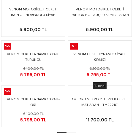
VENOM MOTOSİKLET CEKETİ
VENOM MOTOSİKLET CEKETİ
RAPTOR HÖRGÜÇLÜ SİYAH
RAPTOR HÖRGÜÇLÜ KIRMIZI-SİYAH
5.900,00 TL
5.900,00 TL
%5
%5
VENOM CEKET DYNAMIC SİYAH-
VENOM CEKET DYNAMIC SİYAH-
TURUNCU
KIRMIZI
6.100,00 TL
6.100,00 TL
5.795,00 TL
5.795,00 TL
Tükendi
%5
VENOM CEKET DYNAMIC SİYAH-
OXFORD METRO 2.0 ERKEK CEKET
GRİ
MAT SİYAH - TM222101
6.100,00 TL
5.795,00 TL
11.700,00 TL