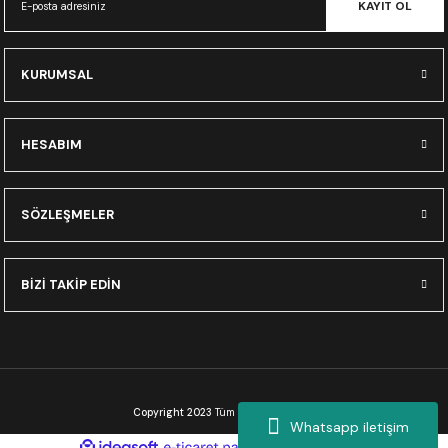
KAYIT OL
KURUMSAL
HESABIM
SÖZLEŞMELER
BİZİ TAKİP EDİN
Copyright 2023
Tüm Hakları Saklıdır.
Whatsapp iletişim
ideasoft
ile
e-