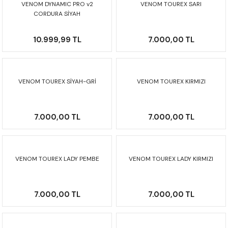
VENOM DYNAMIC PRO v2
VENOM TOUREX SARI
F650 GS
NC750X
690 DUKE
GSX-S 750
XSR900
STREET TRIPLE
CORDURA SİYAH
F650 GS DAKAR
NC750X ADV
390 DUKE
GSX-R 600
XT1200Z SUPER TENERE
STREET TRIPLE S
10.999,99 TL
7.000,00 TL
G310 GS
XL750 TRANSALP
390 ADV
GSX 8S
STREET TRIPLE S A2
VENOM TOUREX SİYAH-GRİ
VENOM TOUREX KIRMIZI
G310 R
NC700X
250 DUKE
SV650 ABS
STREET TRIPLE R
R NINE T
XL700V TRANSALP
125 DUKE
SPEED TRIPLE 1050
7.000,00 TL
7.000,00 TL
CB650R
DAYTONA 765
CBR650F
TRIDENT 660
VENOM TOUREX LADY PEMBE
VENOM TOUREX LADY KIRMIZI
NX500
7.000,00 TL
7.000,00 TL
CB500X