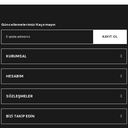
CRF300L
CRF250L
Güncellemelerimizi Kaçırmayın
XADV
KAYIT OL
KURUMSAL
HESABIM
SÖZLEŞMELER
BİZİ TAKİP EDİN