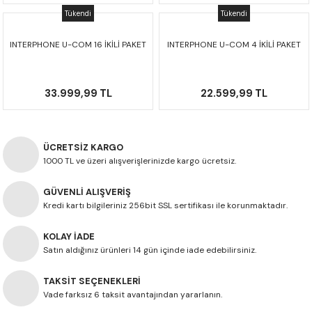
F650 GS
NC750X
690 DUKE
GSX-S 750
XSR900
STREET TRIPLE
Tükendi
Tükendi
INTERPHONE U-COM 16 İKİLİ PAKET
INTERPHONE U-COM 4 İKİLİ PAKET
F650 GS DAKAR
NC750X ADV
390 DUKE
GSX-R 600
XT1200Z SUPER TENERE
STREET TRIPLE S
G310 GS
XL750 TRANSALP
390 ADV
GSX 8S
STREET TRIPLE S A2
33.999,99 TL
22.599,99 TL
G310 R
NC700X
250 DUKE
SV650 ABS
STREET TRIPLE R
ÜCRETSİZ KARGO
R NINE T
XL700V TRANSALP
125 DUKE
SPEED TRIPLE 1050
1000 TL ve üzeri alışverişlerinizde kargo ücretsiz.
CB650R
DAYTONA 765
GÜVENLİ ALIŞVERİŞ
Kredi kartı bilgileriniz 256bit SSL sertifikası ile korunmaktadır.
CBR650F
TRIDENT 660
KOLAY İADE
Satın aldığınız ürünleri 14 gün içinde iade edebilirsiniz.
NX500
TAKSİT SEÇENEKLERİ
CB500X
Vade farksız 6 taksit avantajından yararlanın.