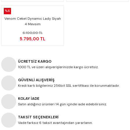
F650 GS
NC750X
690 DUKE
GSX-S 750
XSR900
STREET TRIPLE
%5
Venom Ceket Dynamıc Lady Siyah
F650 GS DAKAR
NC750X ADV
390 DUKE
GSX-R 600
XT1200Z SUPER TENERE
STREET TRIPLE S
4 Mevsim
6.100,00 TL
G310 GS
XL750 TRANSALP
390 ADV
GSX 8S
STREET TRIPLE S A2
5.795,00 TL
G310 R
NC700X
250 DUKE
SV650 ABS
STREET TRIPLE R
ÜCRETSİZ KARGO
R NINE T
XL700V TRANSALP
125 DUKE
SPEED TRIPLE 1050
1000 TL ve üzeri alışverişlerinizde kargo ücretsiz.
CB650R
DAYTONA 765
GÜVENLİ ALIŞVERİŞ
Kredi kartı bilgileriniz 256bit SSL sertifikası ile korunmaktadır.
CBR650F
TRIDENT 660
KOLAY İADE
Satın aldığınız ürünleri 14 gün içinde iade edebilirsiniz.
NX500
TAKSİT SEÇENEKLERİ
CB500X
Vade farksız 6 taksit avantajından yararlanın.