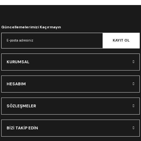
CRF300L
CRF250L
Güncellemelerimizi Kaçırmayın
XADV
KAYIT OL
KURUMSAL
HESABIM
SÖZLEŞMELER
BİZİ TAKİP EDİN