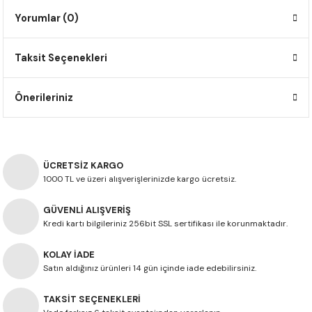
F650 GS
NC750X
690 DUKE
GSX-S 750
XSR900
STREET TRIPLE
Yorumlar (0)
F650 GS DAKAR
NC750X ADV
390 DUKE
GSX-R 600
XT1200Z SUPER TENERE
STREET TRIPLE S
Taksit Seçenekleri
G310 GS
XL750 TRANSALP
390 ADV
GSX 8S
STREET TRIPLE S A2
Önerileriniz
G310 R
NC700X
250 DUKE
SV650 ABS
STREET TRIPLE R
R NINE T
XL700V TRANSALP
125 DUKE
SPEED TRIPLE 1050
ÜCRETSİZ KARGO
1000 TL ve üzeri alışverişlerinizde kargo ücretsiz.
CB650R
DAYTONA 765
GÜVENLİ ALIŞVERİŞ
CBR650F
TRIDENT 660
Kredi kartı bilgileriniz 256bit SSL sertifikası ile korunmaktadır.
NX500
KOLAY İADE
Satın aldığınız ürünleri 14 gün içinde iade edebilirsiniz.
CB500X
TAKSİT SEÇENEKLERİ