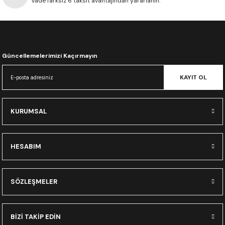
Vade farksız 6 taksit avantajından yararlanın.
CRF300L
CRF250L
XADV
Güncellemelerimizi Kaçırmayın
KAYIT OL
KURUMSAL
HESABIM
SÖZLEŞMELER
BİZİ TAKİP EDİN