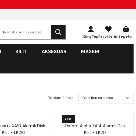
Giriş Yap
Favorilerim
Sepetim
N
KİLİT
AKSESUAR
MAXEM
Toplam 4 ürün
Yeni
uartz XA10 Alarmlı Disk
Oxford Alpha XA14 Alarmlı Disk
Kilit - LK216
Kilit - LK217