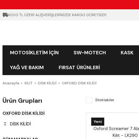
1000 TL ÜZERİ ALIŞVERİŞLERİNİZDE KARGO ÜCRETSİZ!!!
MOTOSİKLETİM İÇİN
SW-MOTECH
KASK
YAĞ VE BAKIM
FIRSAT ÜRÜNLERİ
Anasayfa
KİLİT
DİSK KİLİDİ
OXFORD DİSK KİLİDİ
Ürün Grupları
Stoktakiler
OXFORD DİSK KİLİDİ
Yeni
DİSK KİLİDİ
Oxford Screamer 7 Ala
Kilit - LK290