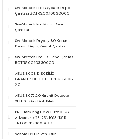
Sw-Motech Pro Daypack Depo
Çantası BC.TRS.00.108.30000
Sw-Motech Pro Micro Depo
Çantası
Sw-Motech Drybag 80 Koruma
Demiri, Depo, Kuyruk Çantası
Sw-Motech Pro Gs Depo Çantası
BC.TRS.00.103.30000
ABUS 8008 DİSK KİLİDİ -
GRANIT™ DETECTO XPLUS 8008
2.0
ABUS 8077 2.0 Granit Detecto
XPLUS - Sarı Disk Kilidi
PRO tank ring BMW R 1250 GS
Adventure (18-23), 1G13 (K51)
TRT.00.787.30600/B
Venom D2 Eldiven Uzun