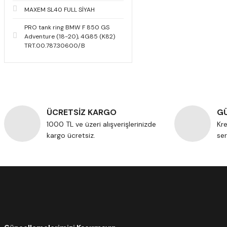
MAXEM SL40 FULL SİYAH
PRO tank ring BMW F 850 GS
Adventure (18-20), 4G85 (K82)
TRT.00.787.30600/B
ÜCRETSİZ KARGO
GÜ
1000 TL ve üzeri alışverişlerinizde
Kre
kargo ücretsiz.
ser