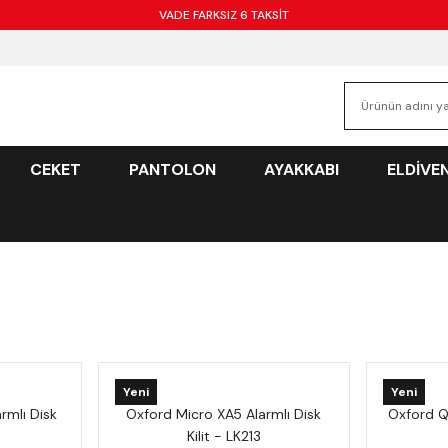
VADE FARKSIZ 6 TAKSİT
CEKET
PANTOLON
AYAKKABI
ELDİVE
Yeni
Yeni
rmlı Disk
Oxford Micro XA5 Alarmlı Disk
Oxford Q
Kilit - LK213