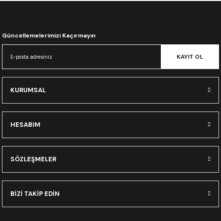
CRF300L
CRF250L
Güncellemelerimizi Kaçırmayın
XADV
KAYIT OL
KURUMSAL
HESABIM
SÖZLEŞMELER
BİZİ TAKİP EDİN