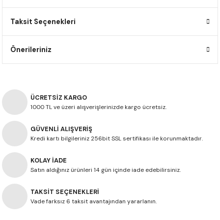
F650 GS
NC750X
690 DUKE
GSX-S 750
XSR900
STREET TRIPLE
Taksit Seçenekleri
F650 GS DAKAR
NC750X ADV
390 DUKE
GSX-R 600
XT1200Z SUPER TENERE
STREET TRIPLE S
Önerileriniz
G310 GS
XL750 TRANSALP
390 ADV
GSX 8S
STREET TRIPLE S A2
G310 R
NC700X
250 DUKE
SV650 ABS
STREET TRIPLE R
ÜCRETSİZ KARGO
R NINE T
XL700V TRANSALP
125 DUKE
SPEED TRIPLE 1050
1000 TL ve üzeri alışverişlerinizde kargo ücretsiz.
GÜVENLİ ALIŞVERİŞ
CB650R
DAYTONA 765
Kredi kartı bilgileriniz 256bit SSL sertifikası ile korunmaktadır.
CBR650F
TRIDENT 660
KOLAY İADE
Satın aldığınız ürünleri 14 gün içinde iade edebilirsiniz.
NX500
TAKSİT SEÇENEKLERİ
CB500X
Vade farksız 6 taksit avantajından yararlanın.