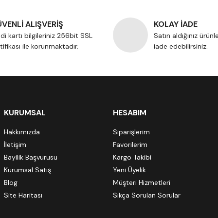
VENLİ ALIŞVERİŞ
KOLAY İADE
di kartı bilgileriniz 256bit SSL
Satın aldığınız ürünl
tifikası ile korunmaktadır.
iade edebilirsiniz.
KURUMSAL
HESABIM
Hakkımızda
Siparişlerim
İletişim
Favorilerim
Bayilik Başvurusu
Kargo Takibi
Kurumsal Satış
Yeni Üyelik
Blog
Müşteri Hizmetleri
Site Haritası
Sıkça Sorulan Sorular