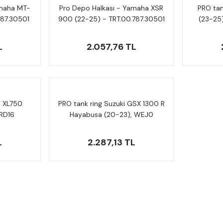
amaha MT-
Pro Depo Halkası - Yamaha XSR
PRO ta
787.30501
900 (22-25) - TRT.00.787.30501
(23-25
L
2.057,76 TL
a XL750
PRO tank ring Suzuki GSX 1300 R
 RD16
Hayabusa (20-23), WEJ0
0/B
TRT.00.787.13000/B
L
2.287,13 TL