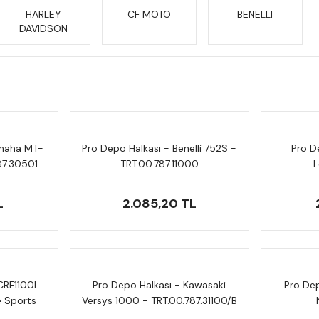
HARLEY
CF MOTO
BENELLI
DAVIDSON
amaha MT-
Pro Depo Halkası - Benelli 752S -
Pro De
87.30501
TRT.00.787.11000
L
T
L
2.085,20 TL
CRF1100L
Pro Depo Halkası - Kawasaki
Pro Dep
e Sports
Versys 1000 - TRT.00.787.31100/B
0/B
TR