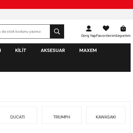
Giriş Yap
Favorilerim
Sepetim
N
KİLİT
AKSESUAR
MAXEM
DUCATI
TRIUMPH
KAWASAKI