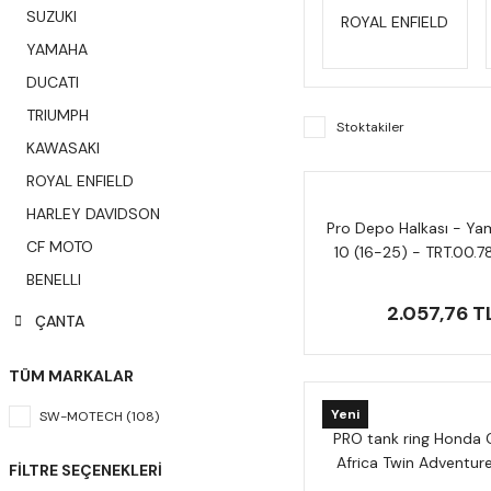
SUZUKI
ROYAL ENFIELD
YAMAHA
DUCATI
TRIUMPH
Stoktakiler
KAWASAKI
ROYAL ENFIELD
HARLEY DAVIDSON
Pro Depo Halkası - Y
CF MOTO
10 (16-25) - TRT.00.7
BENELLI
2.057,76 T
ÇANTA
TÜM MARKALAR
Yeni
SW-MOTECH (108)
PRO tank ring Honda 
Africa Twin Adventur
FILTRE SEÇENEKLERI
TRT.00.787.3040