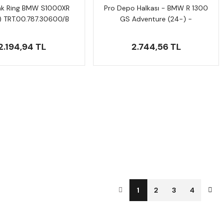
nk Ring BMW S1000XR
Pro Depo Halkası - BMW R 1300
) TRT.00.787.30600/B
GS Adventure (24-) -
TRT.00.787.33500/B
2.194,94 TL
2.744,56 TL
1
2
3
4