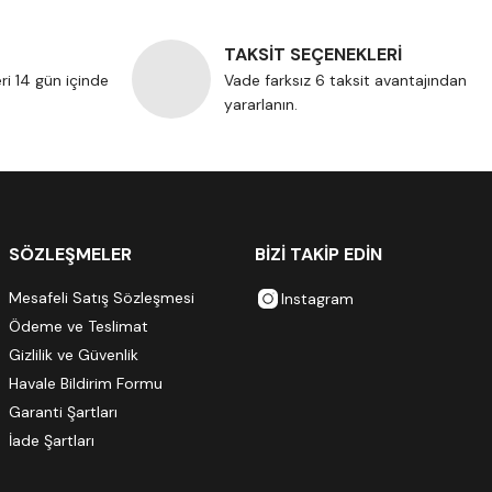
TAKSİT SEÇENEKLERİ
eri 14 gün içinde
Vade farksız 6 taksit avantajından
yararlanın.
SÖZLEŞMELER
BİZİ TAKİP EDİN
Mesafeli Satış Sözleşmesi
Instagram
Ödeme ve Teslimat
Gizlilik ve Güvenlik
Havale Bildirim Formu
Garanti Şartları
İade Şartları