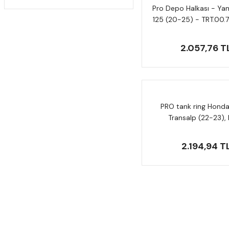
Pro Depo Halkası - Y
125 (20-25) - TRT.00.
2.057,76 T
PRO tank ring Hond
Transalp (22-23),
TRT.00.787.3040
2.194,94 T