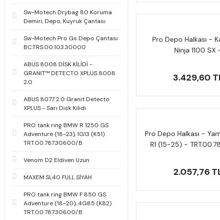
Sw-Motech Drybag 80 Koruma
Demiri, Depo, Kuyruk Çantası
Sw-Motech Pro Gs Depo Çantası
Pro Depo Halkası - 
BC.TRS.00.103.30000
Ninja 1100 SX 
TRT.00.787.3210
ABUS 8008 DİSK KİLİDİ -
GRANIT™ DETECTO XPLUS 8008
3.429,60 T
2.0
ABUS 8077 2.0 Granit Detecto
XPLUS - Sarı Disk Kilidi
PRO tank ring BMW R 1250 GS
Pro Depo Halkası - Ya
Adventure (18-23), 1G13 (K51)
TRT.00.787.30600/B
R1 (15-25) - TRT.00.7
Venom D2 Eldiven Uzun
2.057,76 T
MAXEM SL40 FULL SİYAH
PRO tank ring BMW F 850 GS
Adventure (18-20), 4G85 (K82)
TRT.00.787.30600/B