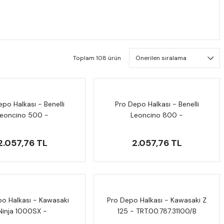
Toplam 108 ürün
po Halkası - Benelli
Pro Depo Halkası - Benelli
eoncino 500 -
Leoncino 800 -
RT.00.787.30501
TRT.00.787.30501
2.057,76 TL
2.057,76 TL
o Halkası - Kawasaki
Pro Depo Halkası - Kawasaki Z
Ninja 1000SX -
125 - TRT.00.787.31100/B
T.00.787.31100/B