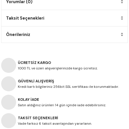
Yorumlar (0)
F650 GS
NC750X
690 DUKE
GSX-S 750
XSR900
STREET TRIPLE
Taksit Seçenekleri
F650 GS DAKAR
NC750X ADV
390 DUKE
GSX-R 600
XT1200Z SUPER TENERE
STREET TRIPLE S
G310 GS
XL750 TRANSALP
390 ADV
GSX 8S
STREET TRIPLE S A2
Önerileriniz
G310 R
NC700X
250 DUKE
SV650 ABS
STREET TRIPLE R
R NINE T
XL700V TRANSALP
125 DUKE
SPEED TRIPLE 1050
ÜCRETSİZ KARGO
1000 TL ve üzeri alışverişlerinizde kargo ücretsiz.
CB650R
DAYTONA 765
GÜVENLİ ALIŞVERİŞ
Kredi kartı bilgileriniz 256bit SSL sertifikası ile korunmaktadır.
CBR650F
TRIDENT 660
KOLAY İADE
NX500
Satın aldığınız ürünleri 14 gün içinde iade edebilirsiniz.
TAKSİT SEÇENEKLERİ
CB500X
Vade farksız 6 taksit avantajından yararlanın.