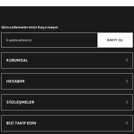
CRF300L
CRF250L
Güncellemelerimizi Kaçırmayın
XADV
KAYIT OL
KURUMSAL
HESABIM
SÖZLEŞMELER
BİZİ TAKİP EDİN