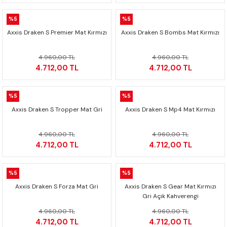
F650 GS
NC750X
690 DUKE
GSX-S 750
XSR900
STREET TRIPLE
%5
%5
Axxis Draken S Premier Mat Kırmızı
Axxis Draken S Bombs Mat Kırmızı
F650 GS DAKAR
NC750X ADV
390 DUKE
GSX-R 600
XT1200Z SUPER TENERE
STREET TRIPLE S
4.960,00 TL
4.960,00 TL
G310 GS
XL750 TRANSALP
390 ADV
GSX 8S
STREET TRIPLE S A2
4.712,00 TL
4.712,00 TL
G310 R
NC700X
250 DUKE
SV650 ABS
STREET TRIPLE R
%5
%5
R NINE T
XL700V TRANSALP
125 DUKE
SPEED TRIPLE 1050
Axxis Draken S Tropper Mat Gri
Axxis Draken S Mp4 Mat Kırmızı
CB650R
DAYTONA 765
4.960,00 TL
4.960,00 TL
4.712,00 TL
4.712,00 TL
CBR650F
TRIDENT 660
%5
%5
NX500
Axxis Draken S Forza Mat Gri
Axxis Draken S Gear Mat Kırmızı
Gri Açık Kahverengi
CB500X
4.960,00 TL
4.960,00 TL
4.712,00 TL
4.712,00 TL