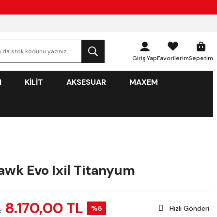
Giriş Yap
Favorilerim
Sepetim
N
KİLİT
AKSESUAR
MAXEM
awk Evo Ixil Titanyum
8.170,00 TL
%5
Hızlı Gönderi
L