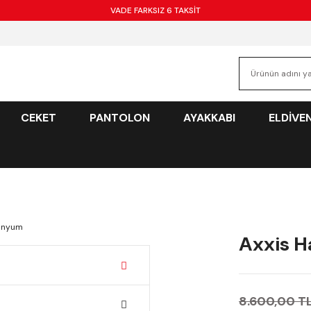
VADE FARKSIZ 6 TAKSİT
CEKET
PANTOLON
AYAKKABI
ELDİVE
Axxis H
8.600,00 T