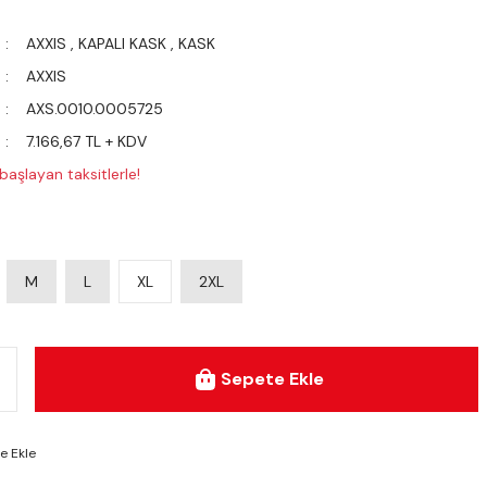
AXXIS
,
KAPALI KASK
,
KASK
AXXIS
AXS.0010.0005725
7.166,67 TL + KDV
aşlayan taksitlerle!
M
L
XL
2XL
Sepete Ekle