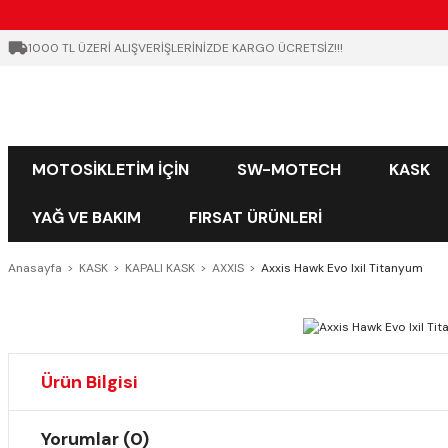
1000 TL ÜZERİ ALIŞVERİŞLERİNİZDE KARGO ÜCRETSİZ!!!
MOTOSİKLETİM İÇİN
SW-MOTECH
KASK
YAĞ VE BAKIM
FIRSAT ÜRÜNLERİ
Anasayfa
KASK
KAPALI KASK
AXXIS
Axxis Hawk Evo Ixil Titanyum
Ürün Bilgisi
Yorumlar (0)