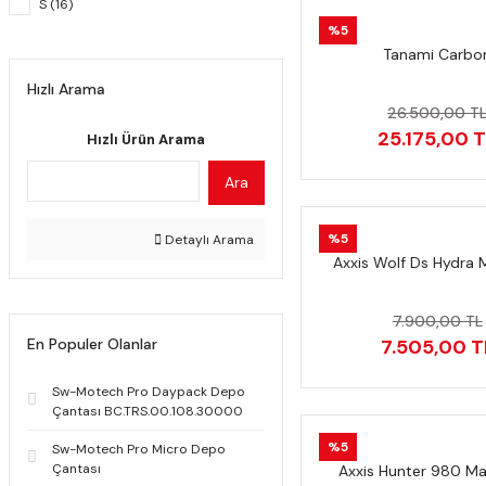
S (16)
%5
2XL (14)
Tanami Carbo
XS (3)
Hızlı Arama
26.500,00 T
25.175,00 
Hızlı Ürün Arama
Ara
%5
Detaylı Arama
Axxis Wolf Ds Hydra M
7.900,00 TL
En Populer Olanlar
7.505,00 T
Sw-Motech Pro Daypack Depo
Çantası BC.TRS.00.108.30000
%5
Sw-Motech Pro Micro Depo
Çantası
Axxis Hunter 980 Ma