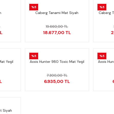
%5
%5
n
Caberg Tanami Mat Siyah
Caberg T
L
19.660,00 TL
TL
18.677,00 TL
2
%5
%5
at Yeşil
Axxis Hunter 980 Toxic Mat Yeşil
Axxis Hun
7.300,00 TL
L
6.935,00 TL
t Siyah