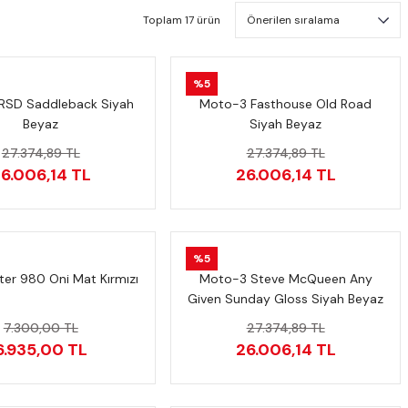
Toplam 17 ürün
%5
RSD Saddleback Siyah
Moto-3 Fasthouse Old Road
Beyaz
Siyah Beyaz
27.374,89 TL
27.374,89 TL
6.006,14 TL
26.006,14 TL
%5
ter 980 Oni Mat Kırmızı
Moto-3 Steve McQueen Any
Given Sunday Gloss Siyah Beyaz
7.300,00 TL
27.374,89 TL
6.935,00 TL
26.006,14 TL