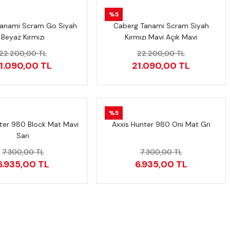
%5
anami Scram Go Siyah
Caberg Tanami Scram Siyah
Beyaz Kırmızı
Kırmızı Mavi Açık Mavi
22.200,00 TL
22.200,00 TL
1.090,00 TL
21.090,00 TL
%5
ter 980 Block Mat Mavi
Axxis Hunter 980 Oni Mat Gri
Sarı
7.300,00 TL
7.300,00 TL
6.935,00 TL
6.935,00 TL