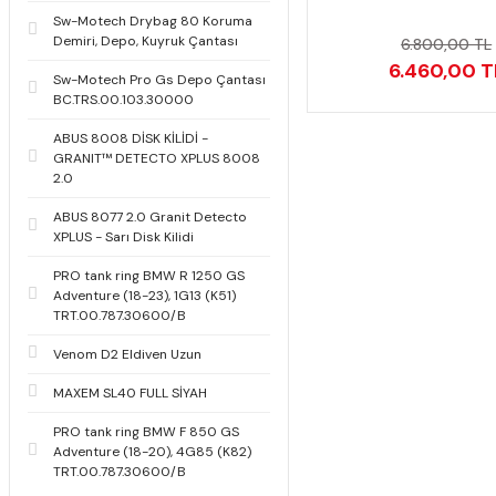
Sw-Motech Drybag 80 Koruma
Demiri, Depo, Kuyruk Çantası
6.800,00 TL
6.460,00 T
Sw-Motech Pro Gs Depo Çantası
BC.TRS.00.103.30000
ABUS 8008 DİSK KİLİDİ -
GRANIT™ DETECTO XPLUS 8008
2.0
ABUS 8077 2.0 Granit Detecto
XPLUS - Sarı Disk Kilidi
PRO tank ring BMW R 1250 GS
Adventure (18-23), 1G13 (K51)
TRT.00.787.30600/B
Venom D2 Eldiven Uzun
MAXEM SL40 FULL SİYAH
PRO tank ring BMW F 850 GS
Adventure (18-20), 4G85 (K82)
TRT.00.787.30600/B