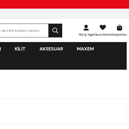
Giriş Yap
Favorilerim
Sepetim
N
KİLİT
AKSESUAR
MAXEM