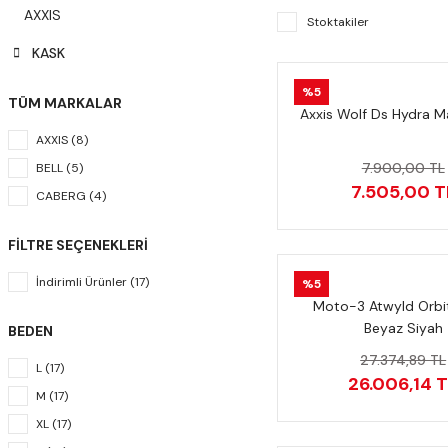
AXXIS
Stoktakiler
KASK
%5
TÜM MARKALAR
Axxis Wolf Ds Hydra Ma
AXXIS (8)
7.900,00 TL
BELL (5)
7.505,00 T
CABERG (4)
FILTRE SEÇENEKLERI
İndirimli Ürünler (17)
%5
Moto-3 Atwyld Orbi
Beyaz Siyah
BEDEN
27.374,89 TL
L (17)
26.006,14 
M (17)
XL (17)