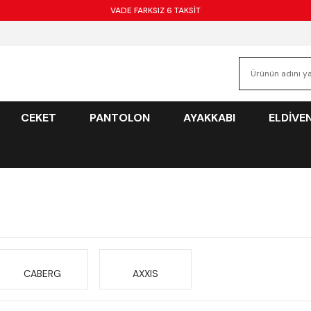
VADE FARKSIZ 6 TAKSİT
CEKET
PANTOLON
AYAKKABI
ELDİVE
CABERG
AXXIS