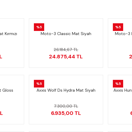
%5
%5
t Kırmızı
Moto-3 Classic Mat Siyah
Moto-3 
26.184,67 TL
L
24.875,44 TL
2
%5
%5
t Gloss
Axxis Wolf Ds Hydra Mat Siyah
Axxis Hun
7.300,00 TL
TL
6.935,00 TL