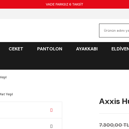
VADE FARKSIZ 6 TAKSİT
CEKET
PANTOLON
AYAKKABI
ELDİVE
eşil
Axxis H
7.300,00 T