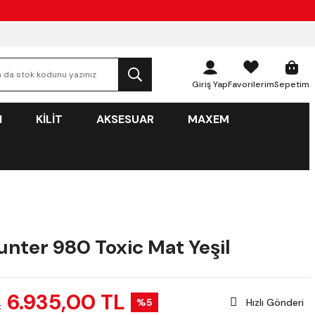
Giriş Yap
Favorilerim
Sepetim
N
KİLİT
AKSESUAR
MAXEM
unter 980 Toxic Mat Yeşil
6.935,00 TL
%5
Hızlı Gönderi
L