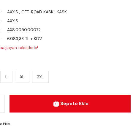
AXXIS
,
OFF-ROAD KASK
,
KASK
AXXIS
AXS.0050.00072
6.083,33 TL + KDV
aşlayan taksitlerle!
L
XL
2XL
Sepete Ekle