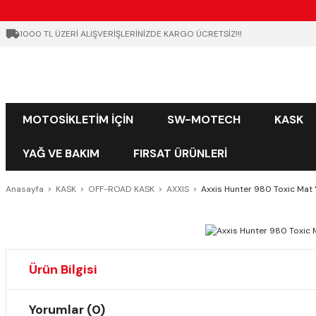
1000 TL ÜZERİ ALIŞVERİŞLERİNİZDE KARGO ÜCRETSİZ!!!
MOTOSİKLETİM İÇİN
SW-MOTECH
KASK
YAĞ VE BAKIM
FIRSAT ÜRÜNLERİ
Anasayfa
KASK
OFF-ROAD KASK
AXXIS
Axxis Hunter 980 Toxic Mat Y
Ürün Bilgisi
Yorumlar (0)