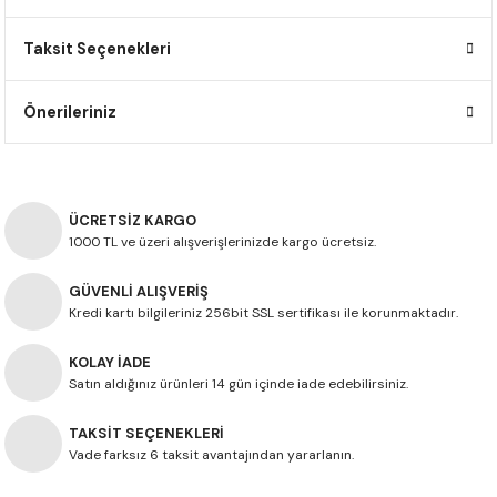
F650 GS
NC750X
690 DUKE
GSX-S 750
XSR900
STREET TRIPLE
Taksit Seçenekleri
F650 GS DAKAR
NC750X ADV
390 DUKE
GSX-R 600
XT1200Z SUPER TENERE
STREET TRIPLE S
Önerileriniz
G310 GS
XL750 TRANSALP
390 ADV
GSX 8S
STREET TRIPLE S A2
G310 R
NC700X
250 DUKE
SV650 ABS
STREET TRIPLE R
ÜCRETSİZ KARGO
R NINE T
XL700V TRANSALP
125 DUKE
SPEED TRIPLE 1050
1000 TL ve üzeri alışverişlerinizde kargo ücretsiz.
GÜVENLİ ALIŞVERİŞ
CB650R
DAYTONA 765
Kredi kartı bilgileriniz 256bit SSL sertifikası ile korunmaktadır.
CBR650F
TRIDENT 660
KOLAY İADE
Satın aldığınız ürünleri 14 gün içinde iade edebilirsiniz.
NX500
TAKSİT SEÇENEKLERİ
CB500X
Vade farksız 6 taksit avantajından yararlanın.