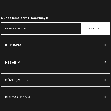
CRF300L
CRF250L
Güncellemelerimizi Kaçırmayın
XADV
KAYIT OL
KURUMSAL
HESABIM
SÖZLEŞMELER
BİZİ TAKİP EDİN