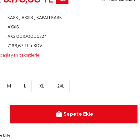
L
KASK
,
AXXIS
,
KAPALI KASK
AXXIS
AXS.0010.0005724
7.166,67 TL + KDV
aşlayan taksitlerle!
M
L
XL
2XL
Sepete Ekle