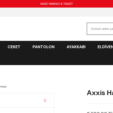
VADE FARKSIZ 6 TAKSİT
CEKET
PANTOLON
AYAKKABI
ELDİVE
Axxis Ha