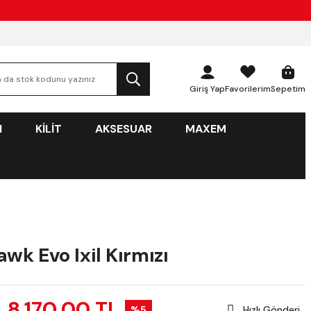
Giriş Yap
Favorilerim
Sepetim
N
KİLİT
AKSESUAR
MAXEM
wk Evo Ixil Kırmızı
8.170,00 TL
%5
Hızlı Gönderi