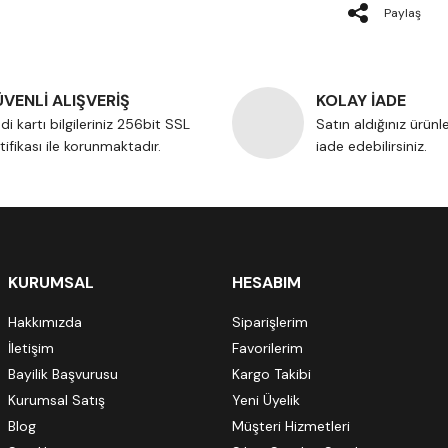
Paylaş
VENLİ ALIŞVERİŞ
KOLAY İADE
di kartı bilgileriniz 256bit SSL
Satın aldığınız ürünl
tifikası ile korunmaktadır.
iade edebilirsiniz.
KURUMSAL
HESABIM
Hakkımızda
Siparişlerim
İletişim
Favorilerim
Bayilik Başvurusu
Kargo Takibi
Kurumsal Satış
Yeni Üyelik
Blog
Müşteri Hizmetleri