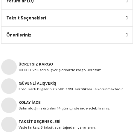
Yorumlar (0)
F650 GS
NC750X
690 DUKE
GSX-S 750
XSR900
STREET TRIPLE
Taksit Seçenekleri
F650 GS DAKAR
NC750X ADV
390 DUKE
GSX-R 600
XT1200Z SUPER TENERE
STREET TRIPLE S
G310 GS
XL750 TRANSALP
390 ADV
GSX 8S
STREET TRIPLE S A2
Önerileriniz
G310 R
NC700X
250 DUKE
SV650 ABS
STREET TRIPLE R
R NINE T
XL700V TRANSALP
125 DUKE
SPEED TRIPLE 1050
ÜCRETSİZ KARGO
1000 TL ve üzeri alışverişlerinizde kargo ücretsiz.
CB650R
DAYTONA 765
GÜVENLİ ALIŞVERİŞ
Kredi kartı bilgileriniz 256bit SSL sertifikası ile korunmaktadır.
CBR650F
TRIDENT 660
KOLAY İADE
NX500
Satın aldığınız ürünleri 14 gün içinde iade edebilirsiniz.
TAKSİT SEÇENEKLERİ
CB500X
Vade farksız 6 taksit avantajından yararlanın.