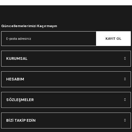
CRF300L
CRF250L
Güncellemelerimizi Kaçırmayın
XADV
KAYIT OL
KURUMSAL
HESABIM
SÖZLEŞMELER
BİZİ TAKİP EDİN