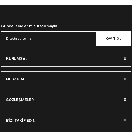
CRF300L
CRF250L
Güncellemelerimizi Kaçırmayın
XADV
KAYIT OL
KURUMSAL
HESABIM
SÖZLEŞMELER
BİZİ TAKİP EDİN