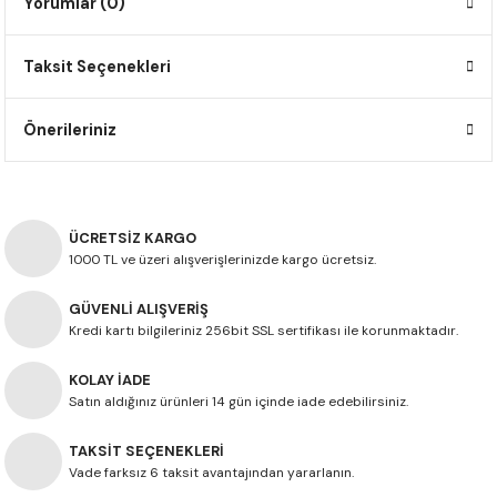
Yorumlar (0)
F650 GS
NC750X
690 DUKE
GSX-S 750
XSR900
STREET TRIPLE
Taksit Seçenekleri
F650 GS DAKAR
NC750X ADV
390 DUKE
GSX-R 600
XT1200Z SUPER TENERE
STREET TRIPLE S
G310 GS
XL750 TRANSALP
390 ADV
GSX 8S
STREET TRIPLE S A2
Önerileriniz
G310 R
NC700X
250 DUKE
SV650 ABS
STREET TRIPLE R
R NINE T
XL700V TRANSALP
125 DUKE
SPEED TRIPLE 1050
ÜCRETSİZ KARGO
1000 TL ve üzeri alışverişlerinizde kargo ücretsiz.
CB650R
DAYTONA 765
GÜVENLİ ALIŞVERİŞ
Kredi kartı bilgileriniz 256bit SSL sertifikası ile korunmaktadır.
CBR650F
TRIDENT 660
KOLAY İADE
NX500
Satın aldığınız ürünleri 14 gün içinde iade edebilirsiniz.
TAKSİT SEÇENEKLERİ
CB500X
Vade farksız 6 taksit avantajından yararlanın.