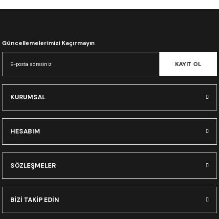
CRF300L
CRF250L
Güncellemelerimizi Kaçırmayın
XADV
KAYIT OL
KURUMSAL
HESABIM
SÖZLEŞMELER
BİZİ TAKİP EDİN