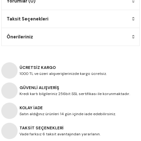
Yorumlar (0)
F650 GS
NC750X
690 DUKE
GSX-S 750
XSR900
STREET TRIPLE
Taksit Seçenekleri
F650 GS DAKAR
NC750X ADV
390 DUKE
GSX-R 600
XT1200Z SUPER TENERE
STREET TRIPLE S
G310 GS
XL750 TRANSALP
390 ADV
GSX 8S
STREET TRIPLE S A2
Önerileriniz
G310 R
NC700X
250 DUKE
SV650 ABS
STREET TRIPLE R
R NINE T
XL700V TRANSALP
125 DUKE
SPEED TRIPLE 1050
ÜCRETSİZ KARGO
1000 TL ve üzeri alışverişlerinizde kargo ücretsiz.
CB650R
DAYTONA 765
GÜVENLİ ALIŞVERİŞ
Kredi kartı bilgileriniz 256bit SSL sertifikası ile korunmaktadır.
CBR650F
TRIDENT 660
KOLAY İADE
NX500
Satın aldığınız ürünleri 14 gün içinde iade edebilirsiniz.
TAKSİT SEÇENEKLERİ
CB500X
Vade farksız 6 taksit avantajından yararlanın.