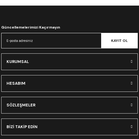
CRF300L
CRF250L
Güncellemelerimizi Kaçırmayın
XADV
KAYIT OL
KURUMSAL
HESABIM
SÖZLEŞMELER
BİZİ TAKİP EDİN