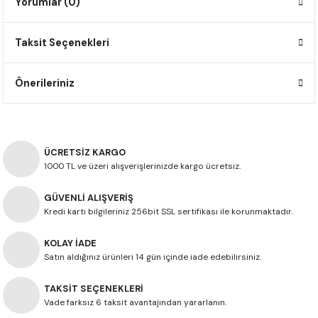
Yorumlar (0)
F650 GS
NC750X
690 DUKE
GSX-S 750
XSR900
STREET TRIPLE
Taksit Seçenekleri
F650 GS DAKAR
NC750X ADV
390 DUKE
GSX-R 600
XT1200Z SUPER TENERE
STREET TRIPLE S
G310 GS
XL750 TRANSALP
390 ADV
GSX 8S
STREET TRIPLE S A2
Önerileriniz
G310 R
NC700X
250 DUKE
SV650 ABS
STREET TRIPLE R
R NINE T
XL700V TRANSALP
125 DUKE
SPEED TRIPLE 1050
ÜCRETSİZ KARGO
1000 TL ve üzeri alışverişlerinizde kargo ücretsiz.
CB650R
DAYTONA 765
GÜVENLİ ALIŞVERİŞ
Kredi kartı bilgileriniz 256bit SSL sertifikası ile korunmaktadır.
CBR650F
TRIDENT 660
KOLAY İADE
NX500
Satın aldığınız ürünleri 14 gün içinde iade edebilirsiniz.
TAKSİT SEÇENEKLERİ
CB500X
Vade farksız 6 taksit avantajından yararlanın.