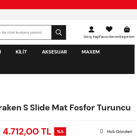
Giriş Yap
Favorilerim
Sepetim
N
KİLİT
AKSESUAR
MAXEM
raken S Slide Mat Fosfor Turuncu
4.712,00 TL
%5
Hızlı Gönderi
L