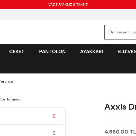
VADE FARKSIZ 6 TAKSİT
CEKET
PANTOLON
AYAKKABI
ELDİVE
 Turuncu
Axxis D
4.960,00 T