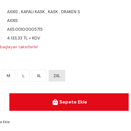
AXXIS
,
KAPALI KASK
,
KASK
,
DRAKEN S
AXXIS
AXS.0010.0005715
4.133,33 TL + KDV
aşlayan taksitlerle!
M
L
XL
2XL
Sepete Ekle