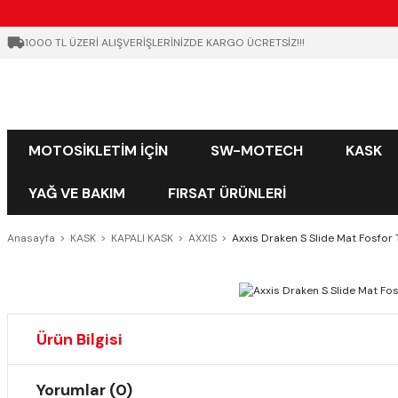
1000 TL ÜZERİ ALIŞVERİŞLERİNİZDE KARGO ÜCRETSİZ!!!
MOTOSİKLETİM İÇİN
SW-MOTECH
KASK
YAĞ VE BAKIM
FIRSAT ÜRÜNLERİ
Anasayfa
KASK
KAPALI KASK
AXXIS
Axxis Draken S Slide Mat Fosfor
Ürün Bilgisi
Yorumlar (0)