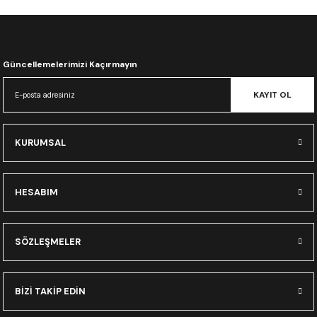
CRF300L
CRF250L
Güncellemelerimizi Kaçırmayın
XADV
KAYIT OL
KURUMSAL
HESABIM
SÖZLEŞMELER
BİZİ TAKİP EDİN