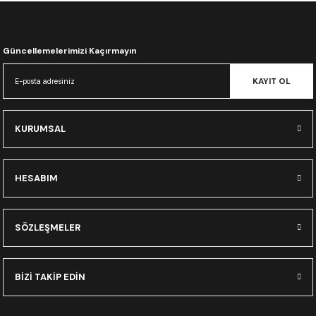
CRF300L
CRF250L
Güncellemelerimizi Kaçırmayın
XADV
KAYIT OL
KURUMSAL
HESABIM
SÖZLEŞMELER
BİZİ TAKİP EDİN