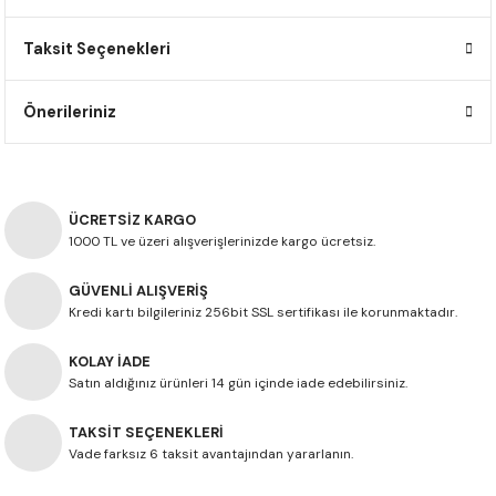
F650 GS
NC750X
690 DUKE
GSX-S 750
XSR900
STREET TRIPLE
Taksit Seçenekleri
F650 GS DAKAR
NC750X ADV
390 DUKE
GSX-R 600
XT1200Z SUPER TENERE
STREET TRIPLE S
Önerileriniz
G310 GS
XL750 TRANSALP
390 ADV
GSX 8S
STREET TRIPLE S A2
G310 R
NC700X
250 DUKE
SV650 ABS
STREET TRIPLE R
ÜCRETSİZ KARGO
R NINE T
XL700V TRANSALP
125 DUKE
SPEED TRIPLE 1050
1000 TL ve üzeri alışverişlerinizde kargo ücretsiz.
GÜVENLİ ALIŞVERİŞ
CB650R
DAYTONA 765
Kredi kartı bilgileriniz 256bit SSL sertifikası ile korunmaktadır.
CBR650F
TRIDENT 660
KOLAY İADE
Satın aldığınız ürünleri 14 gün içinde iade edebilirsiniz.
NX500
TAKSİT SEÇENEKLERİ
CB500X
Vade farksız 6 taksit avantajından yararlanın.