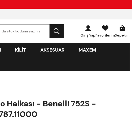
Giriş Yap
Favorilerim
Sepetim
N
KİLİT
AKSESUAR
MAXEM
o Halkası - Benelli 752S -
787.11000