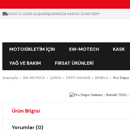
1000 TL ÜZERİ ALIŞVERİŞLERİNİZDE KARGO ÜCRETSİZ!!!
MOTOSİKLETİM İÇİN
SW-MOTECH
KASK
YAĞ VE BAKIM
FIRSAT ÜRÜNLERİ
Anasayfa
SW-MOTECH
ÇANTA
DEPO HALKASI
BENELLI
Pro Depo 
Ürün Bilgisi
Yorumlar (0)