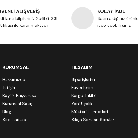
VENLİ ALIŞVERİŞ
KOLAY İADE
di kartı bilgileriniz 256bit SSL
Satın aldığınız ürünl
tifikası ile korunmaktadır.
iade edebilirsiniz.
KURUMSAL
HESABIM
Hakkımızda
Siparişlerim
İletişim
Favorilerim
Bayilik Başvurusu
Kargo Takibi
Kurumsal Satış
Yeni Üyelik
Blog
Müşteri Hizmetleri
Site Haritası
Sıkça Sorulan Sorular