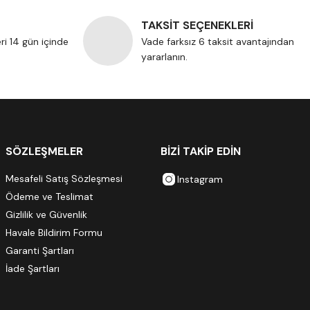
TAKSİT SEÇENEKLERİ
eri 14 gün içinde
Vade farksız 6 taksit avantajından
yararlanın.
SÖZLEŞMELER
BİZİ TAKİP EDİN
Mesafeli Satış Sözleşmesi
Instagram
Ödeme ve Teslimat
Gizlilik ve Güvenlik
Havale Bildirim Formu
Garanti Şartları
İade Şartları