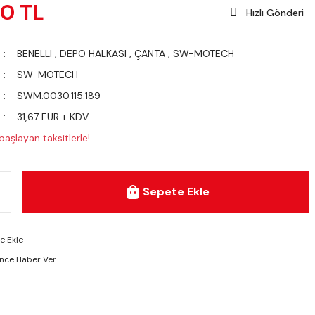
20 TL
Hızlı Gönderi
BENELLI
,
DEPO HALKASI
,
ÇANTA
,
SW-MOTECH
SW-MOTECH
SWM.0030.115.189
31,67 EUR + KDV
aşlayan taksitlerle!
Sepete Ekle
ünce Haber Ver