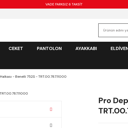
VADE FARKSIZ 6 TAKSİT
CEKET
PANTOLON
AYAKKABI
ELDİVE
Halkası - Benelli 752S - TRT.00.787.11000
Pro Dep
TRT.00.