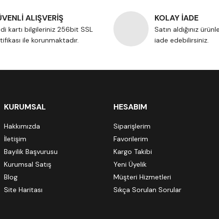
VENLİ ALIŞVERİŞ
KOLAY İADE
di kartı bilgileriniz 256bit SSL
Satın aldığınız ürünl
tifikası ile korunmaktadır.
iade edebilirsiniz.
KURUMSAL
HESABIM
Hakkımızda
Siparişlerim
İletişim
Favorilerim
Bayilik Başvurusu
Kargo Takibi
Kurumsal Satış
Yeni Üyelik
Blog
Müşteri Hizmetleri
Site Haritası
Sıkça Sorulan Sorular