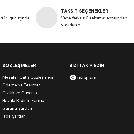
TAKSİT SEÇENEKLERİ
eri 14 gün içinde
Vade farksız 6 taksit avantajından
yararlanın.
SÖZLEŞMELER
BİZİ TAKİP EDİN
Mesafeli Satış Sözleşmesi
Instagram
Ödeme ve Teslimat
Gizlilik ve Güvenlik
Havale Bildirim Formu
Garanti Şartları
İade Şartları