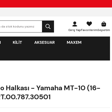
Giriş Yap
Favorilerim
Sepetim
N
KİLİT
AKSESUAR
MAXEM
o Halkası - Yamaha MT-10 (16-
RT.00.787.30501