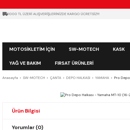
1000 TL ÜZERİ ALIŞVERİŞLERİNİZDE KARGO ÜCRETSİZ!!!
MOTOSİKLETİM İÇİN
SW-MOTECH
KASK
YAĞ VE BAKIM
FIRSAT ÜRÜNLERİ
Anasayfa
SW-MOTECH
ÇANTA
DEPO HALKASI
YAMAHA
Pro Depo 
Ürün Bilgisi
Yorumlar (0)