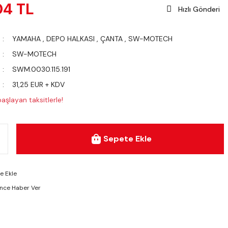
04 TL
Hızlı Gönderi
YAMAHA
,
DEPO HALKASI
,
ÇANTA
,
SW-MOTECH
SW-MOTECH
SWM.0030.115.191
31,25 EUR + KDV
aşlayan taksitlerle!
Sepete Ekle
ünce Haber Ver