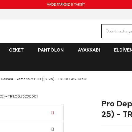
VADE FARKSIZ 6 TAKSİT
CEKET
PANTOLON
AYAKKABI
ELDİVE
Halkası - Yamaha MT-10 (16-25) - TRT.00.787.30501
Pro Dep
25) - T