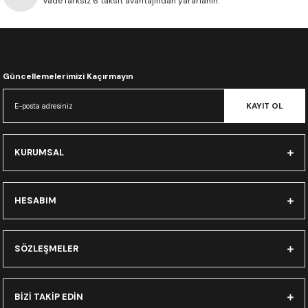
Vade farksız 6 taksit avantajından yararlanın.
CRF300L
CRF250L
XADV
Güncellemelerimizi Kaçırmayın
KAYIT OL
KURUMSAL
HESABIM
SÖZLEŞMELER
BİZİ TAKİP EDİN