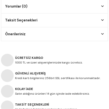
F650 GS
NC750X
690 DUKE
GSX-S 750
XSR900
STREET TRIPLE
Yorumlar (0)
F650 GS DAKAR
NC750X ADV
390 DUKE
GSX-R 600
XT1200Z SUPER TENERE
STREET TRIPLE S
Taksit Seçenekleri
G310 GS
XL750 TRANSALP
390 ADV
GSX 8S
STREET TRIPLE S A2
Önerileriniz
G310 R
NC700X
250 DUKE
SV650 ABS
STREET TRIPLE R
R NINE T
XL700V TRANSALP
125 DUKE
SPEED TRIPLE 1050
ÜCRETSİZ KARGO
1000 TL ve üzeri alışverişlerinizde kargo ücretsiz.
CB650R
DAYTONA 765
GÜVENLİ ALIŞVERİŞ
CBR650F
TRIDENT 660
Kredi kartı bilgileriniz 256bit SSL sertifikası ile korunmaktadır.
NX500
KOLAY İADE
Satın aldığınız ürünleri 14 gün içinde iade edebilirsiniz.
CB500X
TAKSİT SEÇENEKLERİ