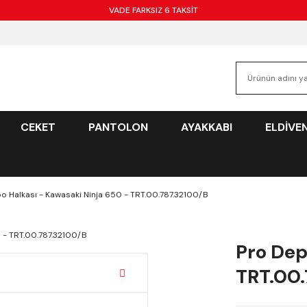
VADE FARKSIZ 6 TAKSİT
CEKET
PANTOLON
AYAKKABI
ELDİVE
o Halkası - Kawasaki Ninja 650 - TRT.00.787.32100/B
Pro Dep
TRT.00.