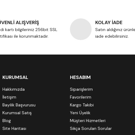
VENLİ ALIŞVERİŞ
KOLAY İADE
di kartı bilgileriniz 256bit SSL
Satın aldığınız ürünl
tifikası ile korunmaktadır.
iade edebilirsiniz.
KURUMSAL
HESABIM
Hakkımızda
Siparişlerim
İletişim
Favorilerim
Bayilik Başvurusu
Kargo Takibi
Kurumsal Satış
Yeni Üyelik
Blog
Müşteri Hizmetleri
Site Haritası
Sıkça Sorulan Sorular