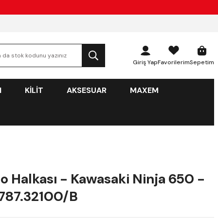
Giriş Yap
Favorilerim
Sepetim
N
KİLİT
AKSESUAR
MAXEM
o Halkası - Kawasaki Ninja 650 -
787.32100/B