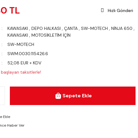
40 TL
Hızlı Gönderi
KAWASAKI
,
DEPO HALKASI
,
ÇANTA
,
SW-MOTECH
,
NİNJA 650
,
KAWASAKI
,
MOTOSİKLETİM İÇİN
SW-MOTECH
SWM.0030.115426.6
52,08 EUR + KDV
başlayan taksitlerle!
Sepete Ekle
ünce Haber Ver