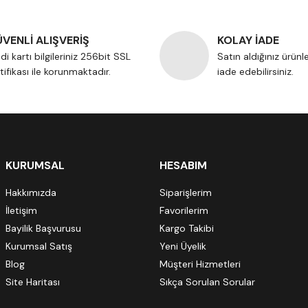
VENLİ ALIŞVERİŞ
KOLAY İADE
di kartı bilgileriniz 256bit SSL
Satın aldığınız ürünl
tifikası ile korunmaktadır.
iade edebilirsiniz.
KURUMSAL
HESABIM
Hakkımızda
Siparişlerim
İletişim
Favorilerim
Bayilik Başvurusu
Kargo Takibi
Kurumsal Satış
Yeni Üyelik
Blog
Müşteri Hizmetleri
Site Haritası
Sıkça Sorulan Sorular