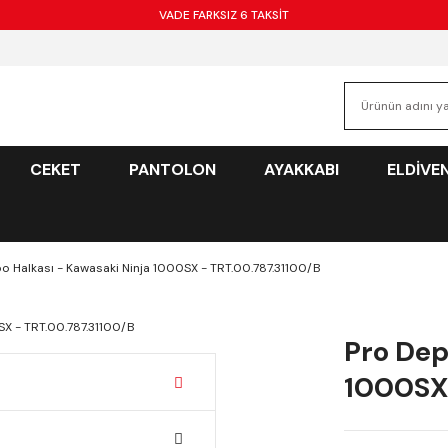
VADE FARKSIZ 6 TAKSİT
CEKET
PANTOLON
AYAKKABI
ELDİVE
o Halkası - Kawasaki Ninja 1000SX - TRT.00.787.31100/B
Pro Dep
1000SX 