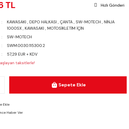
6 TL
Hızlı Gönderi
KAWASAKI
,
DEPO HALKASI
,
ÇANTA
,
SW-MOTECH
,
NİNJA
1000SX
,
KAWASAKI
,
MOTOSİKLETİM İÇİN
SW-MOTECH
SWM.0030.115300.2
57,29 EUR + KDV
aşlayan taksitlerle!
Sepete Ekle
ünce Haber Ver