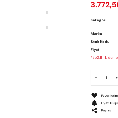
3.772,5
Kategori
Marka
Stok Kodu
Fiyat
*352,11 TL den b
Fiyatı Düş
Paylaş