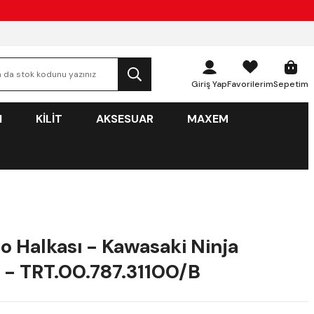
Giriş Yap
Favorilerim
Sepetim
N
KİLİT
AKSESUAR
MAXEM
o Halkası - Kawasaki Ninja
- TRT.00.787.31100/B