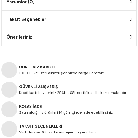
Yorumlar (0)
F650 GS
NC750X
690 DUKE
GSX-S 750
XSR900
STREET TRIPLE
Taksit Seçenekleri
F650 GS DAKAR
NC750X ADV
390 DUKE
GSX-R 600
XT1200Z SUPER TENERE
STREET TRIPLE S
G310 GS
XL750 TRANSALP
390 ADV
GSX 8S
STREET TRIPLE S A2
Önerileriniz
G310 R
NC700X
250 DUKE
SV650 ABS
STREET TRIPLE R
R NINE T
XL700V TRANSALP
125 DUKE
SPEED TRIPLE 1050
ÜCRETSİZ KARGO
1000 TL ve üzeri alışverişlerinizde kargo ücretsiz.
CB650R
DAYTONA 765
GÜVENLİ ALIŞVERİŞ
Kredi kartı bilgileriniz 256bit SSL sertifikası ile korunmaktadır.
CBR650F
TRIDENT 660
KOLAY İADE
NX500
Satın aldığınız ürünleri 14 gün içinde iade edebilirsiniz.
TAKSİT SEÇENEKLERİ
CB500X
Vade farksız 6 taksit avantajından yararlanın.