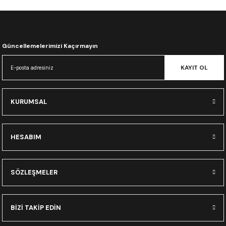
CRF300L
CRF250L
Güncellemelerimizi Kaçırmayın
XADV
KAYIT OL
KURUMSAL
HESABIM
SÖZLEŞMELER
BİZİ TAKİP EDİN