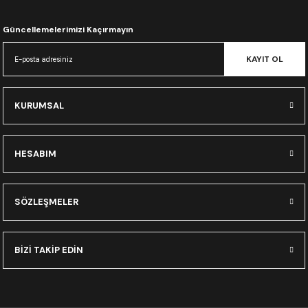
CRF300L
Güncellemelerimizi Kaçırmayın
CRF250L
KAYIT OL
XADV
KURUMSAL
HESABIM
SÖZLEŞMELER
BİZİ TAKİP EDİN