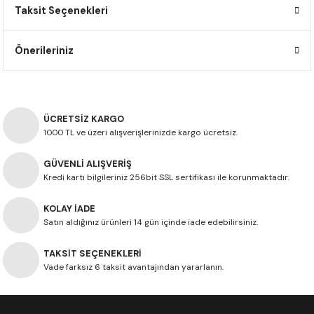
Taksit Seçenekleri
F650 GS
NC750X
690 DUKE
GSX-S 750
XSR900
STREET TRIPLE
F650 GS DAKAR
NC750X ADV
390 DUKE
GSX-R 600
XT1200Z SUPER TENERE
STREET TRIPLE S
Önerileriniz
G310 GS
XL750 TRANSALP
390 ADV
GSX 8S
STREET TRIPLE S A2
G310 R
NC700X
250 DUKE
SV650 ABS
STREET TRIPLE R
ÜCRETSİZ KARGO
1000 TL ve üzeri alışverişlerinizde kargo ücretsiz.
R NINE T
XL700V TRANSALP
125 DUKE
SPEED TRIPLE 1050
GÜVENLİ ALIŞVERİŞ
Kredi kartı bilgileriniz 256bit SSL sertifikası ile korunmaktadır.
CB650R
DAYTONA 765
KOLAY İADE
CBR650F
TRIDENT 660
Satın aldığınız ürünleri 14 gün içinde iade edebilirsiniz.
NX500
TAKSİT SEÇENEKLERİ
Vade farksız 6 taksit avantajından yararlanın.
CB500X