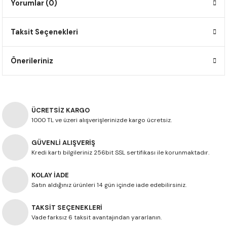
Yorumlar (0)
F650 GS
NC750X
690 DUKE
GSX-S 750
XSR900
STREET TRIPLE
Taksit Seçenekleri
F650 GS DAKAR
NC750X ADV
390 DUKE
GSX-R 600
XT1200Z SUPER TENERE
STREET TRIPLE S
G310 GS
XL750 TRANSALP
390 ADV
GSX 8S
STREET TRIPLE S A2
Önerileriniz
G310 R
NC700X
250 DUKE
SV650 ABS
STREET TRIPLE R
R NINE T
XL700V TRANSALP
125 DUKE
SPEED TRIPLE 1050
ÜCRETSİZ KARGO
1000 TL ve üzeri alışverişlerinizde kargo ücretsiz.
CB650R
DAYTONA 765
GÜVENLİ ALIŞVERİŞ
Kredi kartı bilgileriniz 256bit SSL sertifikası ile korunmaktadır.
CBR650F
TRIDENT 660
KOLAY İADE
NX500
Satın aldığınız ürünleri 14 gün içinde iade edebilirsiniz.
TAKSİT SEÇENEKLERİ
CB500X
Vade farksız 6 taksit avantajından yararlanın.