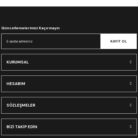
CRF300L
CRF250L
Güncellemelerimizi Kaçırmayın
XADV
KAYIT OL
KURUMSAL
HESABIM
SÖZLEŞMELER
BİZİ TAKİP EDİN