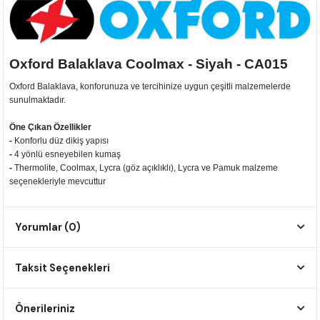
F650 GS
NC750X
690 DUKE
GSX-S 750
XSR900
STREET TRIPLE
F650 GS DAKAR
NC750X ADV
390 DUKE
GSX-R 600
XT1200Z SUPER TENERE
STREET TRIPLE S
Oxford Balaklava Coolmax - Siyah - CA015
G310 GS
XL750 TRANSALP
390 ADV
GSX 8S
STREET TRIPLE S A2
Oxford Balaklava, konforunuza ve tercihinize uygun çeşitli malzemelerde
sunulmaktadır.
G310 R
NC700X
250 DUKE
SV650 ABS
STREET TRIPLE R
Öne Çıkan Özellikler
-
Konforlu düz dikiş yapısı
R NINE T
XL700V TRANSALP
125 DUKE
SPEED TRIPLE 1050
-
4 yönlü esneyebilen kumaş
-
Thermolite, Coolmax, Lycra (göz açıklıklı), Lycra ve Pamuk malzeme
seçenekleriyle mevcuttur
CB650R
DAYTONA 765
CBR650F
TRIDENT 660
Yorumlar (0)
NX500
Taksit Seçenekleri
CB500X
Önerileriniz