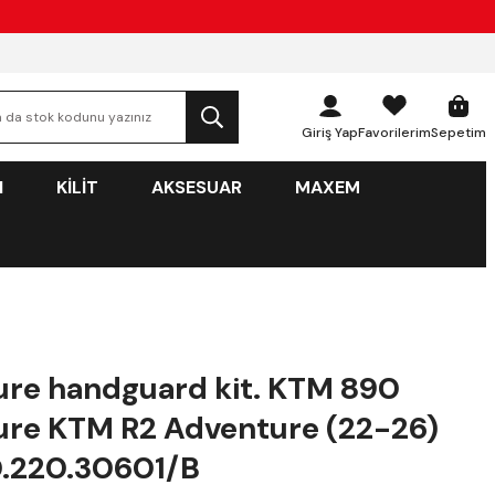
Giriş Yap
Favorilerim
Sepetim
N
KİLİT
AKSESUAR
MAXEM
re handguard kit. KTM 890
re KTM R2 Adventure (22-26)
.220.30601/B