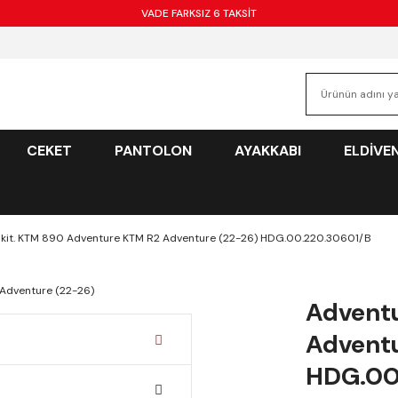
VADE FARKSIZ 6 TAKSİT
CEKET
PANTOLON
AYAKKABI
ELDİVE
kit. KTM 890 Adventure KTM R2 Adventure (22-26) HDG.00.220.30601/B
Adventu
Adventu
HDG.00