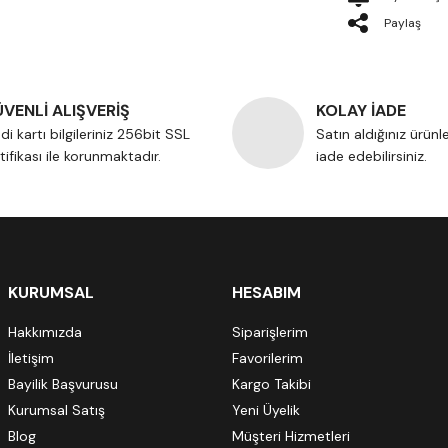
Paylaş
VENLİ ALIŞVERİŞ
KOLAY İADE
di kartı bilgileriniz 256bit SSL
Satın aldığınız ürünl
tifikası ile korunmaktadır.
iade edebilirsiniz.
KURUMSAL
HESABIM
Hakkımızda
Siparişlerim
İletişim
Favorilerim
Bayilik Başvurusu
Kargo Takibi
Kurumsal Satış
Yeni Üyelik
Blog
Müşteri Hizmetleri