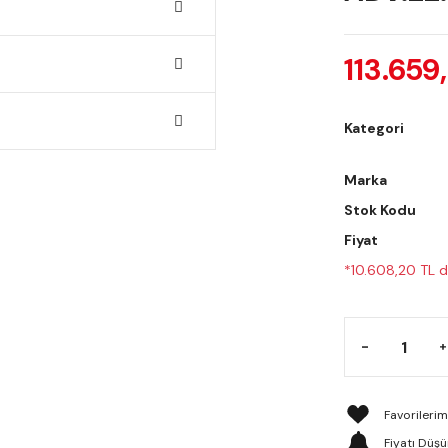
113.659
Kategori
Marka
Stok Kodu
Fiyat
*10.608,20 TL d
Fiyatı Düş