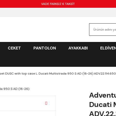
VADE FARKSIZ 6 TAKSİT
CEKET
PANTOLON
AYAKKABI
ELDİVE
set DUSC with top case L. Ducati Multistrada 950 S AD (18-26) ADV.22.114.6
Adventu
Ducati 
ADV.22