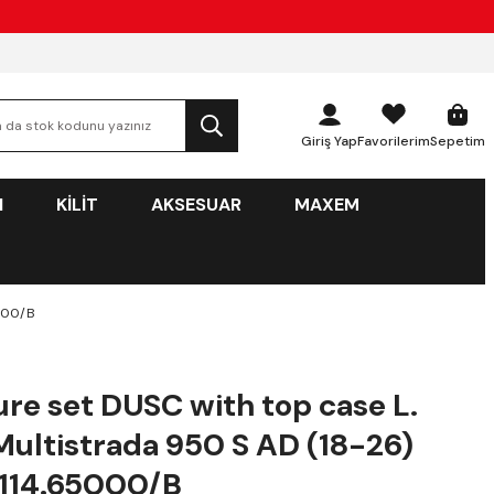
Giriş Yap
Favorilerim
Sepetim
N
KİLİT
AKSESUAR
MAXEM
5000/B
re set DUSC with top case L.
Multistrada 950 S AD (18-26)
.114.65000/B