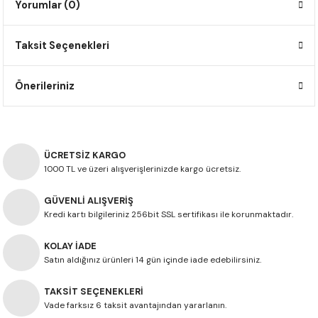
Yorumlar (0)
F650 GS
NC750X
690 DUKE
GSX-S 750
XSR900
STREET TRIPLE
Taksit Seçenekleri
F650 GS DAKAR
NC750X ADV
390 DUKE
GSX-R 600
XT1200Z SUPER TENERE
STREET TRIPLE S
G310 GS
XL750 TRANSALP
390 ADV
GSX 8S
STREET TRIPLE S A2
Önerileriniz
G310 R
NC700X
250 DUKE
SV650 ABS
STREET TRIPLE R
R NINE T
XL700V TRANSALP
125 DUKE
SPEED TRIPLE 1050
ÜCRETSİZ KARGO
1000 TL ve üzeri alışverişlerinizde kargo ücretsiz.
CB650R
DAYTONA 765
GÜVENLİ ALIŞVERİŞ
Kredi kartı bilgileriniz 256bit SSL sertifikası ile korunmaktadır.
CBR650F
TRIDENT 660
KOLAY İADE
NX500
Satın aldığınız ürünleri 14 gün içinde iade edebilirsiniz.
CB500X
TAKSİT SEÇENEKLERİ
Vade farksız 6 taksit avantajından yararlanın.