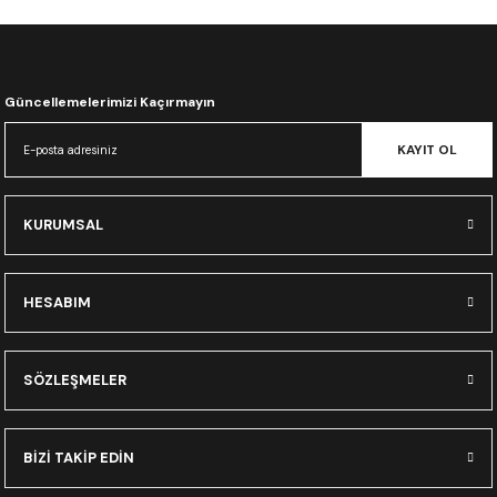
CRF300L
CRF250L
Güncellemelerimizi Kaçırmayın
XADV
KAYIT OL
KURUMSAL
HESABIM
SÖZLEŞMELER
BİZİ TAKİP EDİN