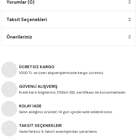
Yorumlar (0)
F650 GS
NC750X
690 DUKE
GSX-S 750
XSR900
STREET TRIPLE
Taksit Seçenekleri
F650 GS DAKAR
NC750X ADV
390 DUKE
GSX-R 600
XT1200Z SUPER TENERE
STREET TRIPLE S
G310 GS
XL750 TRANSALP
390 ADV
GSX 8S
STREET TRIPLE S A2
Önerileriniz
G310 R
NC700X
250 DUKE
SV650 ABS
STREET TRIPLE R
R NINE T
XL700V TRANSALP
125 DUKE
SPEED TRIPLE 1050
ÜCRETSİZ KARGO
1000 TL ve üzeri alışverişlerinizde kargo ücretsiz.
CB650R
DAYTONA 765
GÜVENLİ ALIŞVERİŞ
Kredi kartı bilgileriniz 256bit SSL sertifikası ile korunmaktadır.
CBR650F
TRIDENT 660
KOLAY İADE
NX500
Satın aldığınız ürünleri 14 gün içinde iade edebilirsiniz.
CB500X
TAKSİT SEÇENEKLERİ
Vade farksız 6 taksit avantajından yararlanın.