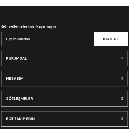
CRF300L
CRF250L
Güncellemelerimizi Kaçırmayın
XADV
KAYIT OL
KURUMSAL
HESABIM
SÖZLEŞMELER
BİZİ TAKİP EDİN