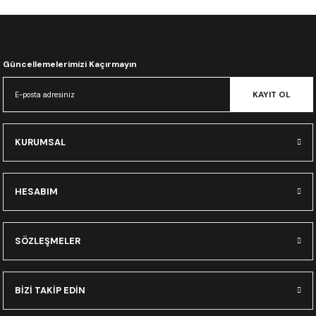
CRF300L
CRF250L
Güncellemelerimizi Kaçırmayın
XADV
KAYIT OL
KURUMSAL
HESABIM
SÖZLEŞMELER
BİZİ TAKİP EDİN