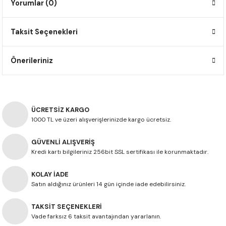
Yorumlar (0)
F650 GS
NC750X
690 DUKE
GSX-S 750
XSR900
STREET TRIPLE
Taksit Seçenekleri
F650 GS DAKAR
NC750X ADV
390 DUKE
GSX-R 600
XT1200Z SUPER TENERE
STREET TRIPLE S
G310 GS
XL750 TRANSALP
390 ADV
GSX 8S
STREET TRIPLE S A2
Önerileriniz
G310 R
NC700X
250 DUKE
SV650 ABS
STREET TRIPLE R
R NINE T
XL700V TRANSALP
125 DUKE
SPEED TRIPLE 1050
ÜCRETSİZ KARGO
1000 TL ve üzeri alışverişlerinizde kargo ücretsiz.
CB650R
DAYTONA 765
GÜVENLİ ALIŞVERİŞ
Kredi kartı bilgileriniz 256bit SSL sertifikası ile korunmaktadır.
CBR650F
TRIDENT 660
KOLAY İADE
NX500
Satın aldığınız ürünleri 14 gün içinde iade edebilirsiniz.
TAKSİT SEÇENEKLERİ
CB500X
Vade farksız 6 taksit avantajından yararlanın.