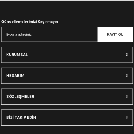
CRF300L
CRF250L
Güncellemelerimizi Kaçırmayın
XADV
KAYIT OL
KURUMSAL
HESABIM
SÖZLEŞMELER
BİZİ TAKİP EDİN