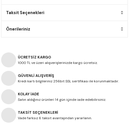
F650 GS
NC750X
690 DUKE
GSX-S 750
XSR900
STREET TRIPLE
Taksit Seçenekleri
F650 GS DAKAR
NC750X ADV
390 DUKE
GSX-R 600
XT1200Z SUPER TENERE
STREET TRIPLE S
Önerileriniz
G310 GS
XL750 TRANSALP
390 ADV
GSX 8S
STREET TRIPLE S A2
G310 R
NC700X
250 DUKE
SV650 ABS
STREET TRIPLE R
ÜCRETSİZ KARGO
R NINE T
XL700V TRANSALP
125 DUKE
SPEED TRIPLE 1050
1000 TL ve üzeri alışverişlerinizde kargo ücretsiz.
GÜVENLİ ALIŞVERİŞ
CB650R
DAYTONA 765
Kredi kartı bilgileriniz 256bit SSL sertifikası ile korunmaktadır.
CBR650F
TRIDENT 660
KOLAY İADE
Satın aldığınız ürünleri 14 gün içinde iade edebilirsiniz.
NX500
TAKSİT SEÇENEKLERİ
CB500X
Vade farksız 6 taksit avantajından yararlanın.