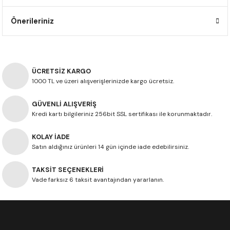
F650 GS
NC750X
690 DUKE
GSX-S 750
XSR900
STREET TRIPLE
Önerileriniz
F650 GS DAKAR
NC750X ADV
390 DUKE
GSX-R 600
XT1200Z SUPER TENERE
STREET TRIPLE S
G310 GS
XL750 TRANSALP
390 ADV
GSX 8S
STREET TRIPLE S A2
ÜCRETSİZ KARGO
1000 TL ve üzeri alışverişlerinizde kargo ücretsiz.
G310 R
NC700X
250 DUKE
SV650 ABS
STREET TRIPLE R
GÜVENLİ ALIŞVERİŞ
R NINE T
XL700V TRANSALP
125 DUKE
SPEED TRIPLE 1050
Kredi kartı bilgileriniz 256bit SSL sertifikası ile korunmaktadır.
CB650R
DAYTONA 765
KOLAY İADE
Satın aldığınız ürünleri 14 gün içinde iade edebilirsiniz.
CBR650F
TRIDENT 660
TAKSİT SEÇENEKLERİ
Vade farksız 6 taksit avantajından yararlanın.
NX500
CB500X