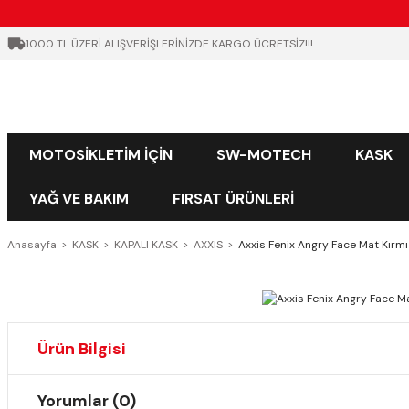
1000 TL ÜZERİ ALIŞVERİŞLERİNİZDE KARGO ÜCRETSİZ!!!
MOTOSİKLETİM İÇİN
SW-MOTECH
KASK
YAĞ VE BAKIM
FIRSAT ÜRÜNLERİ
Anasayfa
KASK
KAPALI KASK
AXXIS
Axxis Fenix Angry Face Mat Kırmı
Ürün Bilgisi
Yorumlar (0)