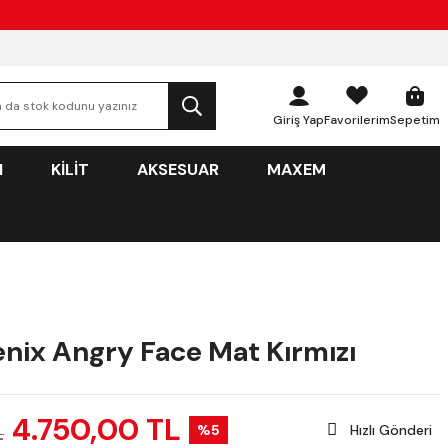
Giriş Yap
Favorilerim
Sepetim
N
KİLİT
AKSESUAR
MAXEM
enix Angry Face Mat Kırmızı
4.750,00 TL
%5
Hızlı Gönderi
L