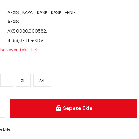
AXXIS
,
KAPALI KASK
,
KASK
,
FENIX
AXXIS
AXS.0080.000582.
4.166,67 TL + KDV
başlayan taksitlerle!
L
XL
2XL
Sepete Ekle