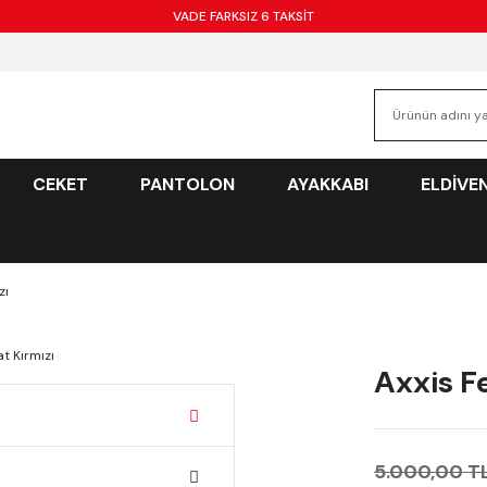
VADE FARKSIZ 6 TAKSİT
CEKET
PANTOLON
AYAKKABI
ELDİVE
zı
Axxis F
5.000,00 T