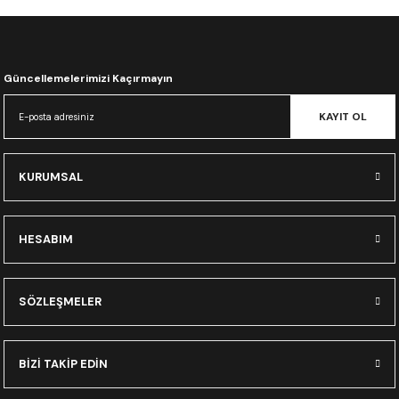
CRF300L
CRF250L
Güncellemelerimizi Kaçırmayın
XADV
KAYIT OL
KURUMSAL
HESABIM
SÖZLEŞMELER
BİZİ TAKİP EDİN