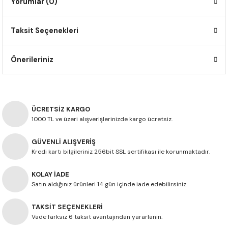
Yorumlar (0)
F650 GS
NC750X
690 DUKE
GSX-S 750
XSR900
STREET TRIPLE
Taksit Seçenekleri
F650 GS DAKAR
NC750X ADV
390 DUKE
GSX-R 600
XT1200Z SUPER TENERE
STREET TRIPLE S
G310 GS
XL750 TRANSALP
390 ADV
GSX 8S
STREET TRIPLE S A2
Önerileriniz
G310 R
NC700X
250 DUKE
SV650 ABS
STREET TRIPLE R
R NINE T
XL700V TRANSALP
125 DUKE
SPEED TRIPLE 1050
ÜCRETSİZ KARGO
1000 TL ve üzeri alışverişlerinizde kargo ücretsiz.
CB650R
DAYTONA 765
GÜVENLİ ALIŞVERİŞ
Kredi kartı bilgileriniz 256bit SSL sertifikası ile korunmaktadır.
CBR650F
TRIDENT 660
KOLAY İADE
NX500
Satın aldığınız ürünleri 14 gün içinde iade edebilirsiniz.
TAKSİT SEÇENEKLERİ
CB500X
Vade farksız 6 taksit avantajından yararlanın.