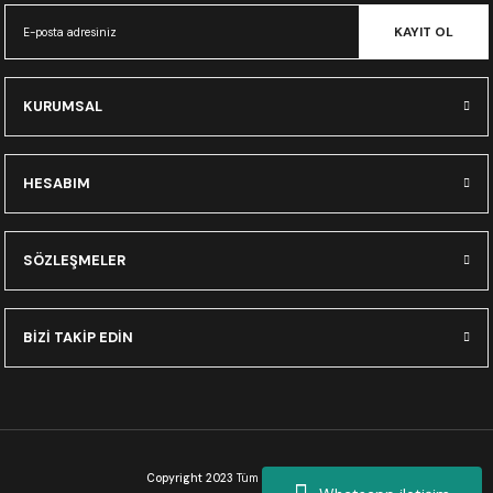
CRF300L
KAYIT OL
CRF250L
KURUMSAL
XADV
HESABIM
SÖZLEŞMELER
BİZİ TAKİP EDİN
Copyright 2023
Tüm Hakları Saklıdır.