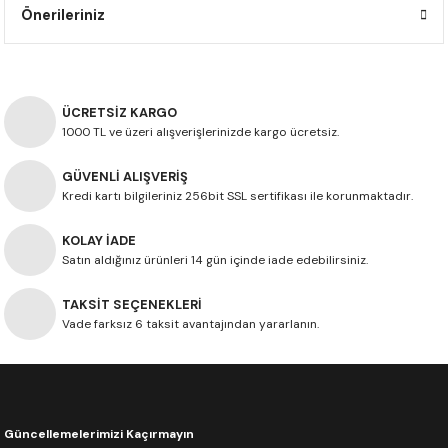
Önerileriniz
F650 GS
NC750X
690 DUKE
GSX-S 750
XSR900
STREET TRIPLE
F650 GS DAKAR
NC750X ADV
390 DUKE
GSX-R 600
XT1200Z SUPER TENERE
STREET TRIPLE S
ÜCRETSİZ KARGO
G310 GS
XL750 TRANSALP
390 ADV
GSX 8S
STREET TRIPLE S A2
1000 TL ve üzeri alışverişlerinizde kargo ücretsiz.
G310 R
NC700X
250 DUKE
SV650 ABS
STREET TRIPLE R
GÜVENLİ ALIŞVERİŞ
Kredi kartı bilgileriniz 256bit SSL sertifikası ile korunmaktadır.
R NINE T
XL700V TRANSALP
125 DUKE
SPEED TRIPLE 1050
KOLAY İADE
Satın aldığınız ürünleri 14 gün içinde iade edebilirsiniz.
CB650R
DAYTONA 765
TAKSİT SEÇENEKLERİ
CBR650F
TRIDENT 660
Vade farksız 6 taksit avantajından yararlanın.
NX500
CB500X
Güncellemelerimizi Kaçırmayın