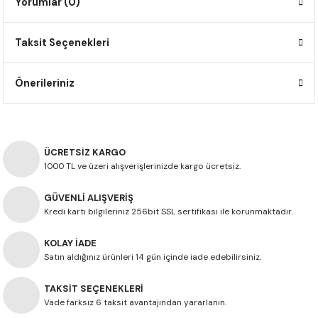
Yorumlar (0)
F650 GS
NC750X
690 DUKE
GSX-S 750
XSR900
STREET TRIPLE
Taksit Seçenekleri
F650 GS DAKAR
NC750X ADV
390 DUKE
GSX-R 600
XT1200Z SUPER TENERE
STREET TRIPLE S
G310 GS
XL750 TRANSALP
390 ADV
GSX 8S
STREET TRIPLE S A2
Önerileriniz
G310 R
NC700X
250 DUKE
SV650 ABS
STREET TRIPLE R
R NINE T
XL700V TRANSALP
125 DUKE
SPEED TRIPLE 1050
ÜCRETSİZ KARGO
1000 TL ve üzeri alışverişlerinizde kargo ücretsiz.
CB650R
DAYTONA 765
GÜVENLİ ALIŞVERİŞ
Kredi kartı bilgileriniz 256bit SSL sertifikası ile korunmaktadır.
CBR650F
TRIDENT 660
KOLAY İADE
NX500
Satın aldığınız ürünleri 14 gün içinde iade edebilirsiniz.
TAKSİT SEÇENEKLERİ
CB500X
Vade farksız 6 taksit avantajından yararlanın.