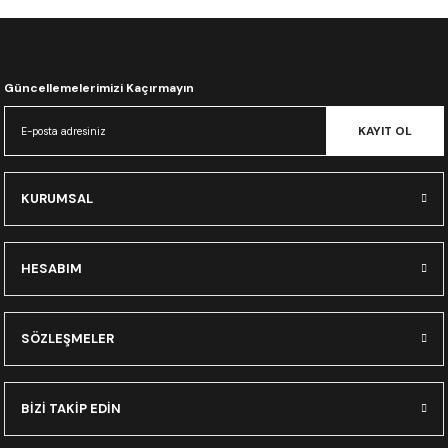
CRF300L
CRF250L
Güncellemelerimizi Kaçırmayın
XADV
KAYIT OL
KURUMSAL
HESABIM
SÖZLEŞMELER
BİZİ TAKİP EDİN