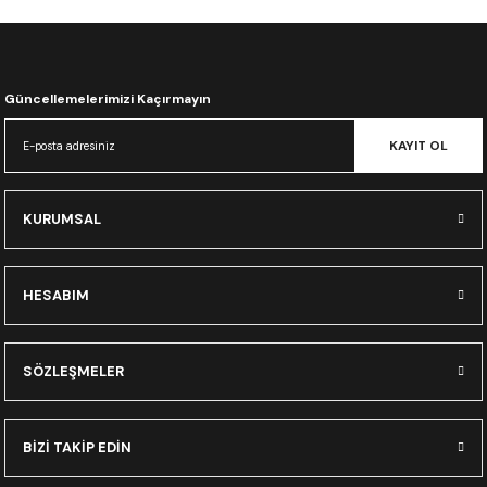
CRF300L
CRF250L
Güncellemelerimizi Kaçırmayın
XADV
KAYIT OL
KURUMSAL
HESABIM
SÖZLEŞMELER
BİZİ TAKİP EDİN