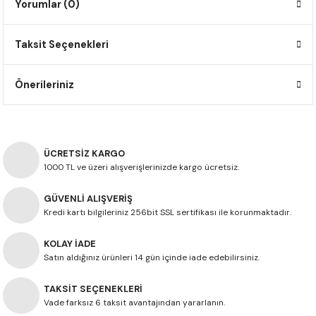
Yorumlar (0)
F650 GS
NC750X
690 DUKE
GSX-S 750
XSR900
STREET TRIPLE
Taksit Seçenekleri
F650 GS DAKAR
NC750X ADV
390 DUKE
GSX-R 600
XT1200Z SUPER TENERE
STREET TRIPLE S
G310 GS
XL750 TRANSALP
390 ADV
GSX 8S
STREET TRIPLE S A2
Önerileriniz
G310 R
NC700X
250 DUKE
SV650 ABS
STREET TRIPLE R
R NINE T
XL700V TRANSALP
125 DUKE
SPEED TRIPLE 1050
ÜCRETSİZ KARGO
1000 TL ve üzeri alışverişlerinizde kargo ücretsiz.
CB650R
DAYTONA 765
GÜVENLİ ALIŞVERİŞ
Kredi kartı bilgileriniz 256bit SSL sertifikası ile korunmaktadır.
CBR650F
TRIDENT 660
KOLAY İADE
NX500
Satın aldığınız ürünleri 14 gün içinde iade edebilirsiniz.
TAKSİT SEÇENEKLERİ
CB500X
Vade farksız 6 taksit avantajından yararlanın.