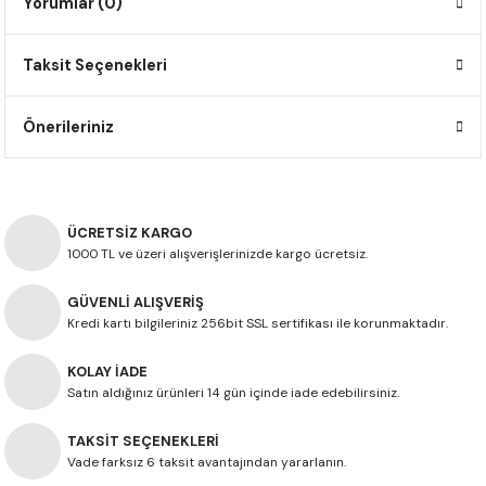
Yorumlar (0)
F650 GS
NC750X
690 DUKE
GSX-S 750
XSR900
STREET TRIPLE
Taksit Seçenekleri
F650 GS DAKAR
NC750X ADV
390 DUKE
GSX-R 600
XT1200Z SUPER TENERE
STREET TRIPLE S
G310 GS
XL750 TRANSALP
390 ADV
GSX 8S
STREET TRIPLE S A2
Önerileriniz
G310 R
NC700X
250 DUKE
SV650 ABS
STREET TRIPLE R
R NINE T
XL700V TRANSALP
125 DUKE
SPEED TRIPLE 1050
ÜCRETSİZ KARGO
1000 TL ve üzeri alışverişlerinizde kargo ücretsiz.
CB650R
DAYTONA 765
GÜVENLİ ALIŞVERİŞ
Kredi kartı bilgileriniz 256bit SSL sertifikası ile korunmaktadır.
CBR650F
TRIDENT 660
KOLAY İADE
NX500
Satın aldığınız ürünleri 14 gün içinde iade edebilirsiniz.
TAKSİT SEÇENEKLERİ
CB500X
Vade farksız 6 taksit avantajından yararlanın.