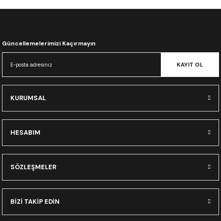
CRF300L
CRF250L
Güncellemelerimizi Kaçırmayın
XADV
KAYIT OL
KURUMSAL
HESABIM
SÖZLEŞMELER
BİZİ TAKİP EDİN