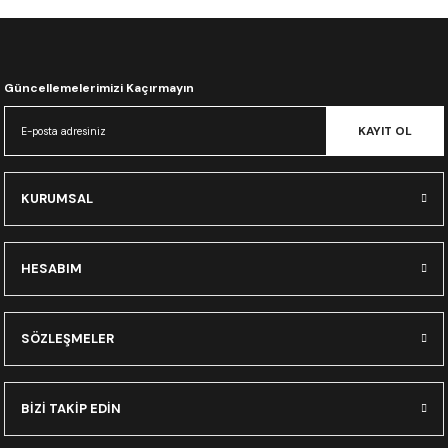
CRF300L
CRF250L
Güncellemelerimizi Kaçırmayın
XADV
KAYIT OL
KURUMSAL
HESABIM
SÖZLEŞMELER
BİZİ TAKİP EDİN