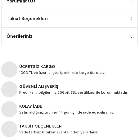
Yorumlar (0)
F650 GS
NC750X
690 DUKE
GSX-S 750
XSR900
STREET TRIPLE
Taksit Seçenekleri
F650 GS DAKAR
NC750X ADV
390 DUKE
GSX-R 600
XT1200Z SUPER TENERE
STREET TRIPLE S
G310 GS
XL750 TRANSALP
390 ADV
GSX 8S
STREET TRIPLE S A2
Önerileriniz
G310 R
NC700X
250 DUKE
SV650 ABS
STREET TRIPLE R
R NINE T
XL700V TRANSALP
125 DUKE
SPEED TRIPLE 1050
ÜCRETSİZ KARGO
1000 TL ve üzeri alışverişlerinizde kargo ücretsiz.
CB650R
DAYTONA 765
GÜVENLİ ALIŞVERİŞ
Kredi kartı bilgileriniz 256bit SSL sertifikası ile korunmaktadır.
CBR650F
TRIDENT 660
KOLAY İADE
NX500
Satın aldığınız ürünleri 14 gün içinde iade edebilirsiniz.
TAKSİT SEÇENEKLERİ
CB500X
Vade farksız 6 taksit avantajından yararlanın.