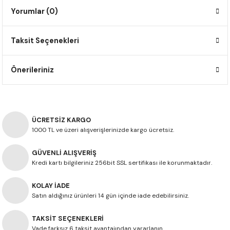
F650 GS
NC750X
690 DUKE
GSX-S 750
XSR900
STREET TRIPLE
Yorumlar (0)
F650 GS DAKAR
NC750X ADV
390 DUKE
GSX-R 600
XT1200Z SUPER TENERE
STREET TRIPLE S
Taksit Seçenekleri
G310 GS
XL750 TRANSALP
390 ADV
GSX 8S
STREET TRIPLE S A2
Önerileriniz
G310 R
NC700X
250 DUKE
SV650 ABS
STREET TRIPLE R
R NINE T
XL700V TRANSALP
125 DUKE
SPEED TRIPLE 1050
ÜCRETSİZ KARGO
1000 TL ve üzeri alışverişlerinizde kargo ücretsiz.
CB650R
DAYTONA 765
GÜVENLİ ALIŞVERİŞ
CBR650F
TRIDENT 660
Kredi kartı bilgileriniz 256bit SSL sertifikası ile korunmaktadır.
NX500
KOLAY İADE
Satın aldığınız ürünleri 14 gün içinde iade edebilirsiniz.
CB500X
TAKSİT SEÇENEKLERİ
Vade farksız 6 taksit avantajından yararlanın.