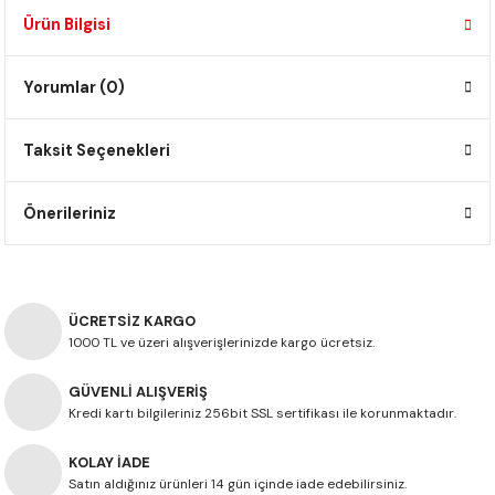
F650 GS
NC750X
690 DUKE
GSX-S 750
XSR900
STREET TRIPLE
Ürün Bilgisi
F650 GS DAKAR
NC750X ADV
390 DUKE
GSX-R 600
XT1200Z SUPER TENERE
STREET TRIPLE S
Yorumlar (0)
G310 GS
XL750 TRANSALP
390 ADV
GSX 8S
STREET TRIPLE S A2
Taksit Seçenekleri
G310 R
NC700X
250 DUKE
SV650 ABS
STREET TRIPLE R
Önerileriniz
R NINE T
XL700V TRANSALP
125 DUKE
SPEED TRIPLE 1050
CB650R
DAYTONA 765
ÜCRETSİZ KARGO
1000 TL ve üzeri alışverişlerinizde kargo ücretsiz.
CBR650F
TRIDENT 660
GÜVENLİ ALIŞVERİŞ
NX500
Kredi kartı bilgileriniz 256bit SSL sertifikası ile korunmaktadır.
CB500X
KOLAY İADE
Satın aldığınız ürünleri 14 gün içinde iade edebilirsiniz.