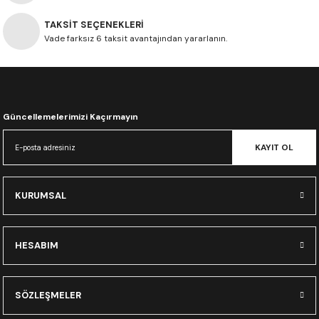
CRF300L
TAKSİT SEÇENEKLERİ
Vade farksız 6 taksit avantajından yararlanın.
CRF250L
XADV
Güncellemelerimizi Kaçırmayın
KAYIT OL
KURUMSAL
HESABIM
SÖZLEŞMELER