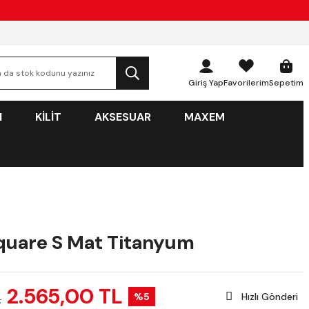
Giriş Yap
Favorilerim
Sepetim
N
KİLİT
AKSESUAR
MAXEM
quare S Mat Titanyum
2.565,00 TL
%5
Hızlı Gönderi
L