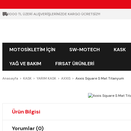
1000 TL ÜZERİ ALIŞVERİŞLERİNİZDE KARGO ÜCRETSİZ!!!
MOTOSİKLETİM İÇİN
SW-MOTECH
KASK
YAĞ VE BAKIM
FIRSAT ÜRÜNLERİ
Anasayfa
KASK
YARIM KASK
AXXIS
Axxis Square S Mat Titanyum
Ürün Bilgisi
Yorumlar (0)