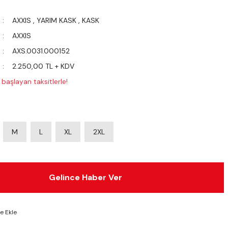
AXXIS
,
YARIM KASK
,
KASK
AXXIS
AXS.0031.000152
2.250,00 TL + KDV
başlayan taksitlerle!
M
L
XL
2XL
Gelince Haber Ver