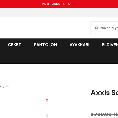
VADE FARKSIZ 6 TAKSİT
CEKET
PANTOLON
AYAKKABI
ELDİVE
Axxis S
2.700,00 T