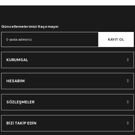
CRF300L
CRF250L
Güncellemelerimizi Kaçırmayın
XADV
KAYIT OL
KURUMSAL
HESABIM
SÖZLEŞMELER
BİZİ TAKİP EDİN