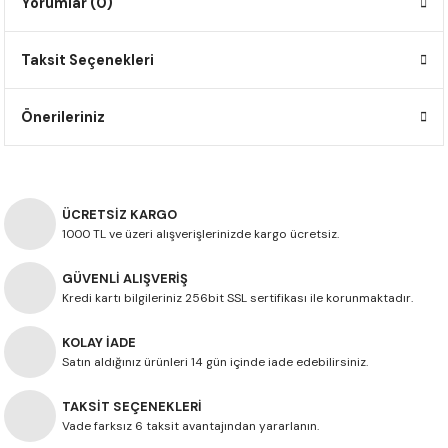
Yorumlar (0)
F650 GS
NC750X
690 DUKE
GSX-S 750
XSR900
STREET TRIPLE
Taksit Seçenekleri
F650 GS DAKAR
NC750X ADV
390 DUKE
GSX-R 600
XT1200Z SUPER TENERE
STREET TRIPLE S
G310 GS
XL750 TRANSALP
390 ADV
GSX 8S
STREET TRIPLE S A2
Önerileriniz
G310 R
NC700X
250 DUKE
SV650 ABS
STREET TRIPLE R
R NINE T
XL700V TRANSALP
125 DUKE
SPEED TRIPLE 1050
ÜCRETSİZ KARGO
1000 TL ve üzeri alışverişlerinizde kargo ücretsiz.
CB650R
DAYTONA 765
GÜVENLİ ALIŞVERİŞ
Kredi kartı bilgileriniz 256bit SSL sertifikası ile korunmaktadır.
CBR650F
TRIDENT 660
KOLAY İADE
NX500
Satın aldığınız ürünleri 14 gün içinde iade edebilirsiniz.
TAKSİT SEÇENEKLERİ
CB500X
Vade farksız 6 taksit avantajından yararlanın.